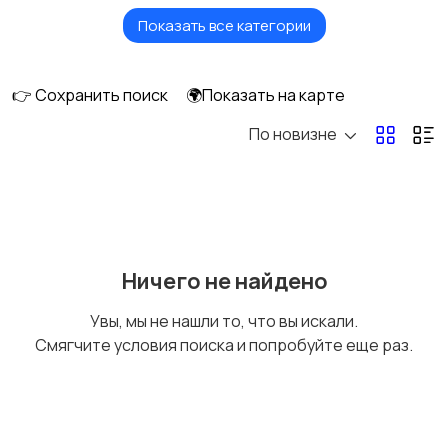
Показать все категории
Красота и здоровье
Перевозки
👉 Сохранить поиск
🌍Показать на карте
По новизне
Ремонт и
Компьютерные
строительство
услуги
Деловые услуги
Уборка
Ничего не найдено
Увы, мы не нашли то, что вы искали.
Смягчите условия поиска и попробуйте еще раз.
Автоуслуги
Ремонт техники