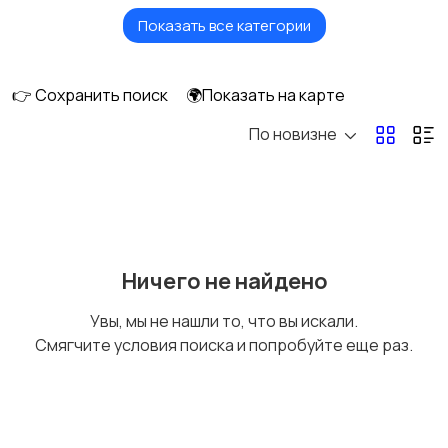
Показать все категории
Кровати и матрасы
Диваны и кресла
👉 Сохранить поиск
🌍Показать на карте
По новизне
Бытовая химия
Оформление
интерьера
Охрана и
Подставки и тумбы
Ничего не найдено
сигнализации
Увы, мы не нашли то, что вы искали.
Смягчите условия поиска и попробуйте еще раз.
Посуда
Растения и семена