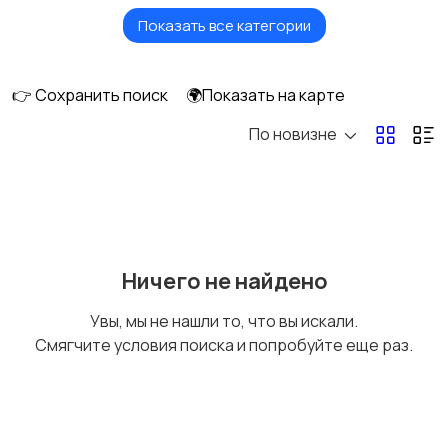
Показать все категории
Безопасность
Бытовые услуги и
клининг
👉 Сохранить поиск
🌍Показать на карте
По новизне
Высший менеджмент
Госслужба
Добыча сырья,
Домашний персонал
Ничего не найдено
энергетика
Увы, мы не нашли то, что вы искали.
Смягчите условия поиска и попробуйте еще раз.
Издательства и СМИ
Информационные
технологии