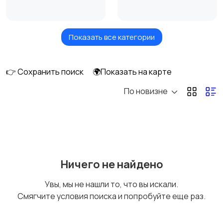
Показать все категории
Продажа участка
Аренда квартиры
длительно
👉 Сохранить поиск
🌍Показать на карте
По новизне
Аренда комнаты
Аренда дома
длительно
длительно
Аренда квартиры
Аренда комнаты
Ничего не найдено
посуточно
посуточно
Увы, мы не нашли то, что вы искали.
Смягчите условия поиска и попробуйте еще раз.
Аренда дома
Коммерческая