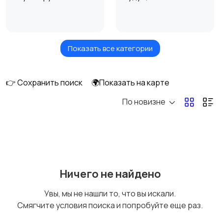
Показать все категории
Верхняя одежда
Головные уборы
👉 Сохранить поиск
🌍Показать на карте
По новизне
Домашняя одежда
Комбинезоны
Купальники
Нижнее белье
Ничего не найдено
Увы, мы не нашли то, что вы искали.
Смягчите условия поиска и попробуйте еще раз.