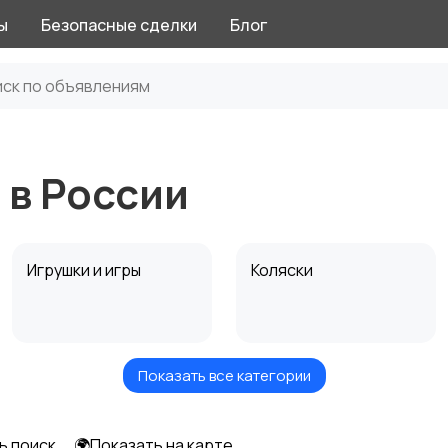
ы
Безопасные сделки
Блог
 в России
Игрушки и игры
Коляски
Показать все категории
Радио- и видеоняни
Товары для мам
ь поиск
🌍Показать на карте