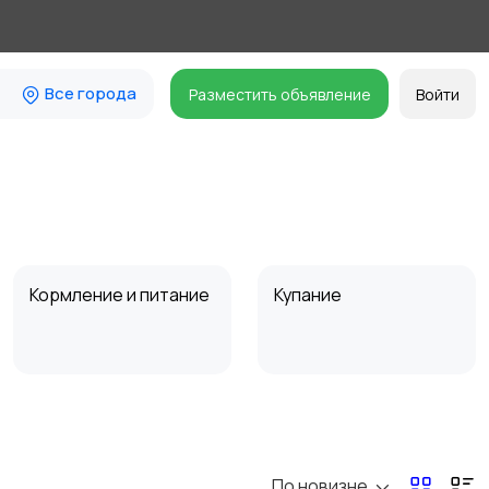
Все города
Разместить объявление
Войти
Кормление и питание
Купание
Товары для учебы
Другое
По новизне