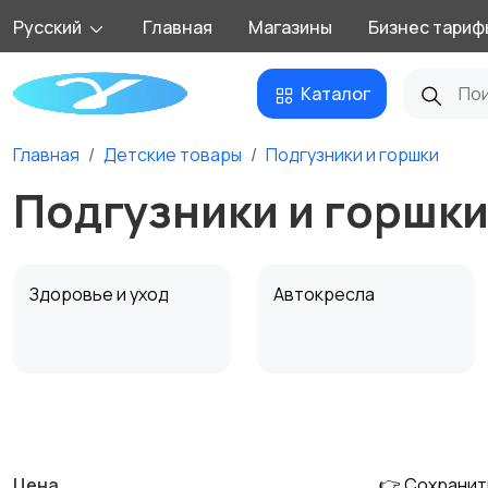
Русский
Главная
Магазины
Бизнес тариф
Каталог
Главная
Детские товары
Подгузники и горшки
Подгузники и горшки
Здоровье и уход
Автокресла
Обустройство
Подгузники и горшки
детской
Цена
👉 Сохранит