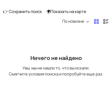
клининг
1
👉 Сохранить поиск
🌍Показать на карте
По новизне
Высший менеджмент
Госслужба
Добыча сырья,
Домашний персонал
Ничего не найдено
энергетика
Увы, мы не нашли то, что вы искали.
Смягчите условия поиска и попробуйте еще раз.
Издательства и СМИ
Информационные
технологии
Искусство и
Магазины