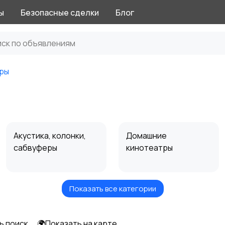
ы
Безопасные сделки
Блог
ры
и
Акустика, колонки,
Домашние
сабвуферы
кинотеатры
Показать все категории
Спутниковое и
Аудиоусилители и
цифровое ТВ
ресиверы
ь поиск
🌍Показать на карте