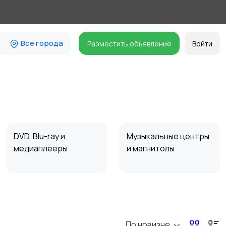
Все города
Разместить объявление
Войти
DVD, Blu-ray и
Музыкальные центры
медиаплееры
и магнитолы
Наушники
Микрофоны
По новизне