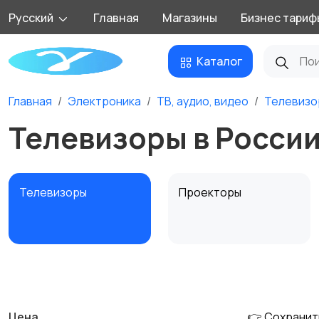
Русский
Главная
Магазины
Бизнес тариф
Каталог
Главная
Электроника
ТВ, аудио, видео
Телевизо
Телевизоры в Росси
Телевизоры
Проекторы
MP3-плееры и
Электронные книги
портативное аудио
Цена
👉 Сохранит