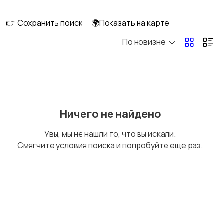
👉 Сохранить поиск
🌍Показать на карте
По новизне
Кормление и питание
Купание
Обустройство
Подгузники и горшки
Ничего не найдено
детской
Увы, мы не нашли то, что вы искали.
Смягчите условия поиска и попробуйте еще раз.
Радио- и видеоняни
Товары для мам
Товары для учебы
Другое