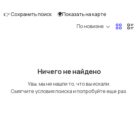
👉 Сохранить поиск
🌍Показать на карте
По новизне
Кормление и питание
Купание
Обустройство
Подгузники и горшки
Ничего не найдено
детской
Увы, мы не нашли то, что вы искали.
Смягчите условия поиска и попробуйте еще раз.
Радио- и видеоняни
Товары для мам
Товары для учебы
Другое