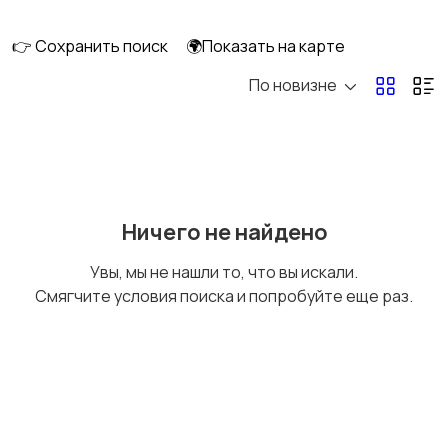
👉 Сохранить поиск
🌍Показать на карте
По новизне
Бытовая химия
Оформление
интерьера
Охрана и
Подставки и тумбы
Ничего не найдено
сигнализации
Увы, мы не нашли то, что вы искали.
Смягчите условия поиска и попробуйте еще раз.
Посуда
Растения и семена
Сад и огород
Садовая мебель