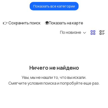
Показать все категории
Безопасность
Бытовые услуги и
клининг
👉 Сохранить поиск
🌍Показать на карте
По новизне
Высший менеджмент
Госслужба
Добыча сырья,
Домашний персонал
Ничего не найдено
энергетика
Увы, мы не нашли то, что вы искали.
Смягчите условия поиска и попробуйте еще раз.
Издательства и СМИ
Информационные
технологии