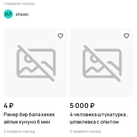
1 неделю назад
Илияс
Продажи
Производство
Рестораны и
Сельское хозяйство
общепит
Спорт и красота
Страхование
4 ₽
5 000 ₽
Ранер бир бала кекек
4 человека штукатурка ,
айлык кунуно 6 мин
шпаклевка с опытом
Строительство и
Туризм и гостиницы
ремонт
2 недели назад
2 недели назад