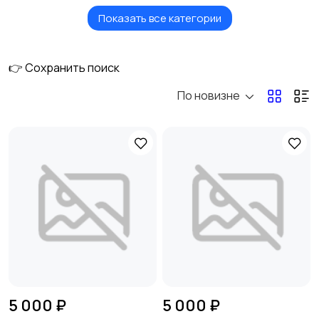
Показать все категории
Безопасность
Бытовые услуги и
клининг
👉 Сохранить поиск
По новизне
Высший менеджмент
Госслужба
Добыча сырья,
Домашний персонал
энергетика
Издательства и СМИ
Информационные
технологии
5 000 ₽
5 000 ₽