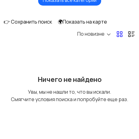
Показать все категории
Верхняя одежда
Головные уборы
👉 Сохранить поиск
🌍Показать на карте
По новизне
Домашняя одежда
Комбинезоны
Купальники
Нижнее белье
Ничего не найдено
Увы, мы не нашли то, что вы искали.
Смягчите условия поиска и попробуйте еще раз.
Обувь
Пиджаки и костюмы