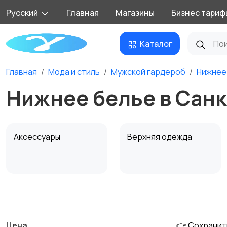
Русский
Главная
Магазины
Бизнес тариф
Каталог
Главная
Мода и стиль
Мужской гардероб
Нижнее
Нижнее белье в Сан
Аксессуары
Верхняя одежда
Обувь
Пиджаки и костюмы
Цена
👉 Сохранит