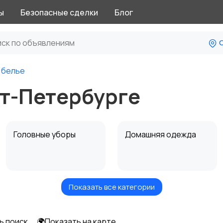
ы
Безопасные сделки
Блог
С
 белье
кт-Петербурге
Головные уборы
Домашняя одежда
Показать все категории
Рубашки
Свитеры и толстовки
ь поиск
🌍Показать на карте