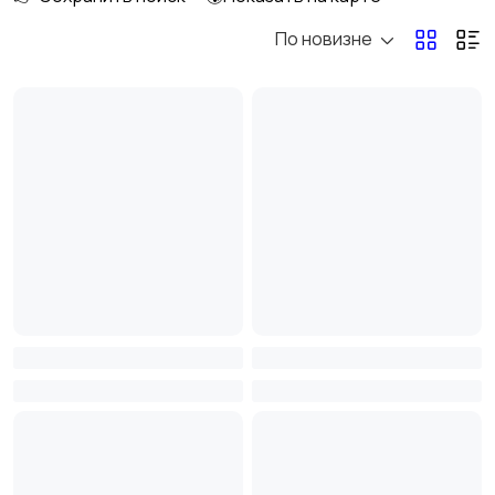
По новизне
Рыбки
С/х животные
Другие животные
Товары для животных
Аквариумистика