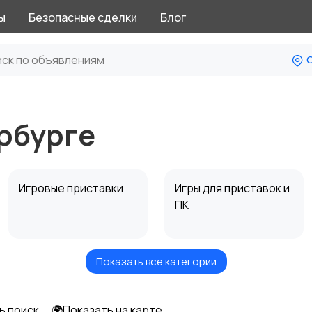
ы
Безопасные сделки
Блог
С
рбурге
Игровые приставки
Игры для приставок и
ПК
Показать все категории
Музыкальные
Настольные игры
инструменты
ь поиск
🌍Показать на карте