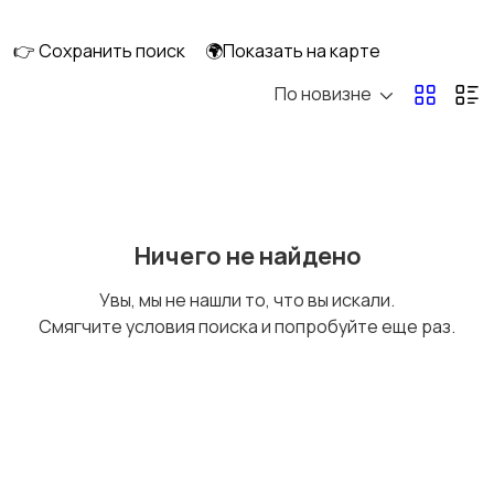
интерьера
👉 Сохранить поиск
🌍Показать на карте
По новизне
Аксессуары
Оформление
праздников
Канцелярия
Посуда
Ничего не найдено
Увы, мы не нашли то, что вы искали.
Смягчите условия поиска и попробуйте еще раз.
Другое