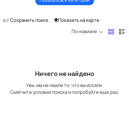
Показать все категории
Головные уборы
Домашняя одежда
👉 Сохранить поиск
🌍Показать на карте
По новизне
Комбинезоны
Нижнее белье
Обувь
Пиджаки и костюмы
Ничего не найдено
Увы, мы не нашли то, что вы искали.
Смягчите условия поиска и попробуйте еще раз.
Рубашки
Свитеры и толстовки