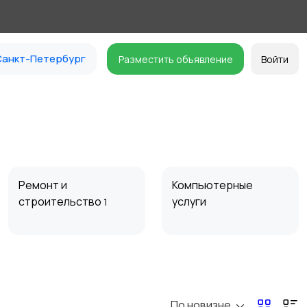
анкт-Петербург
Разместить объявление
Войти
Ремонт и
Компьютерные
строительство
услуги
1
Организация
Фото- и видеосъемка
праздников
По новизне