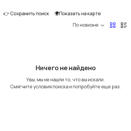
👉 Сохранить поиск
🌍Показать на карте
По новизне
Стрижка и удаление
Уход за волосами
волос
Уход за кожей
Фены и укладка
Ничего не найдено
Увы, мы не нашли то, что вы искали.
Смягчите условия поиска и попробуйте еще раз.
Тату и татуаж
Солярии и загар
Средства для
Другое