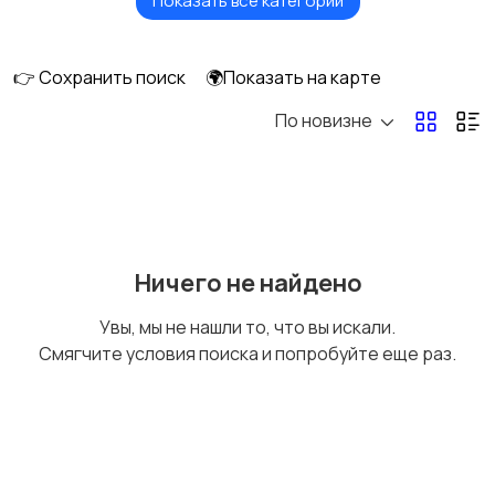
Показать все категории
Головные уборы
Домашняя одежда
👉 Сохранить поиск
🌍Показать на карте
По новизне
Комбинезоны
Нижнее белье
Обувь
Пиджаки и костюмы
Ничего не найдено
Увы, мы не нашли то, что вы искали.
Смягчите условия поиска и попробуйте еще раз.
Рубашки
Свитеры и толстовки