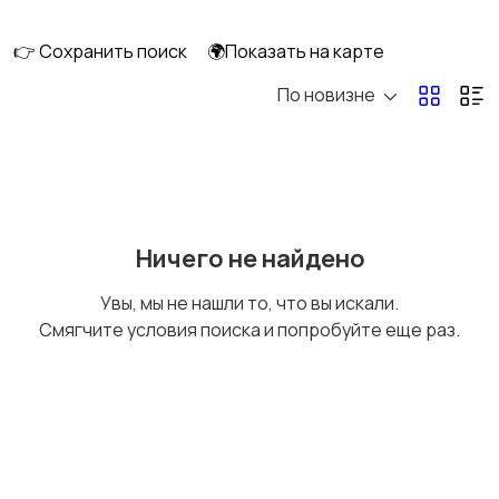
смешивание
техника
👉 Сохранить поиск
🌍Показать на карте
По новизне
Кулеры и фильтры для
Плиты и духовые
воды
шкафы
Посудомоечные
Приготовление еды
Ничего не найдено
машины
Увы, мы не нашли то, что вы искали.
Смягчите условия поиска и попробуйте еще раз.
Приготовление
Пылесосы и
напитков
пароочистители
Стиральные машины
Утюги и уход за