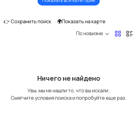
Показать все категории
Верхняя одежда
Головные уборы
👉 Сохранить поиск
🌍Показать на карте
По новизне
Домашняя одежда
Комбинезоны
Купальники
Нижнее белье
Ничего не найдено
Увы, мы не нашли то, что вы искали.
Смягчите условия поиска и попробуйте еще раз.
Обувь
Пиджаки и костюмы