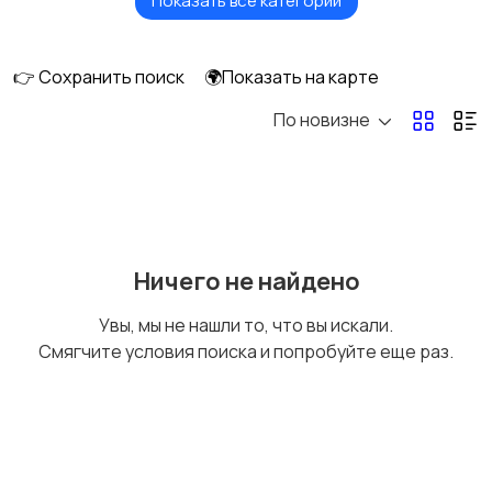
Показать все категории
Акустика, колонки,
Домашние
сабвуферы
кинотеатры
👉 Сохранить поиск
🌍Показать на карте
По новизне
DVD, Blu-ray и
Музыкальные центры
медиаплееры
и магнитолы
MP3-плееры и
Электронные книги
Ничего не найдено
портативное аудио
Увы, мы не нашли то, что вы искали.
Смягчите условия поиска и попробуйте еще раз.
Спутниковое и
Аудиоусилители и
цифровое ТВ
ресиверы