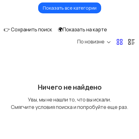
Показать все категории
Масла и автохимия
Автоэлектроника и
GPS
👉 Сохранить поиск
🌍Показать на карте
По новизне
Аксессуары и
Аудио и видео
инструменты
Противоугонные
Багажные системы и
Ничего не найдено
устройства
прицепы
Увы, мы не нашли то, что вы искали.
Смягчите условия поиска и попробуйте еще раз.
Мотоэкипировка
Другое