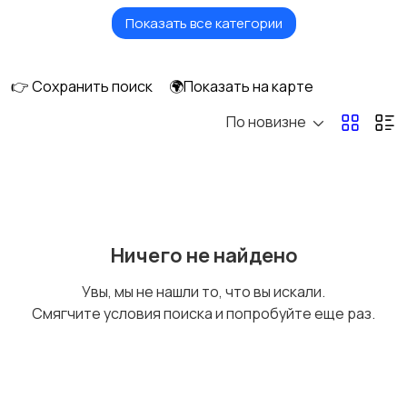
Показать все категории
Ролики и
Самокаты и
скейтбординг
гироскутеры
👉 Сохранить поиск
🌍Показать на карте
По новизне
Бильярд и боулинг
Водные виды спорта
Единоборства
Зимние виды спорта
Ничего не найдено
Увы, мы не нашли то, что вы искали.
Смягчите условия поиска и попробуйте еще раз.
Игры с мячом
Охота и рыбалка