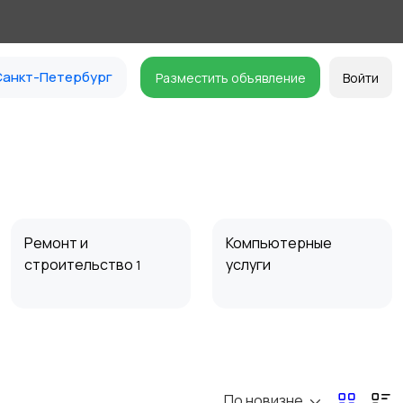
анкт-Петербург
Разместить объявление
Войти
Ремонт и
Компьютерные
строительство
услуги
1
Организация
Фото- и видеосъемка
праздников
По новизне