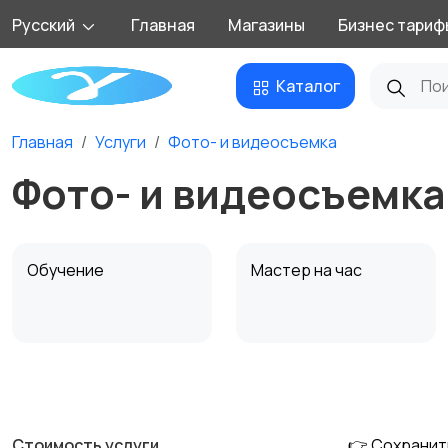
Русский
Главная
Магазины
Бизнес тариф
Каталог
Главная
Услуги
Фото- и видеосъемка
Фото- и видеосъемка
Обучение
Мастер на час
Деловые услуги
Уборка
1
Стоимость услуги
👉 Сохранит