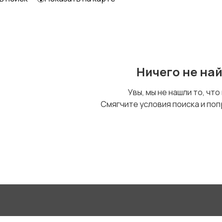
Уход за животными
Другое
2
Ничего не на
Увы, мы не нашли то, что
Смягчите условия поиска и поп