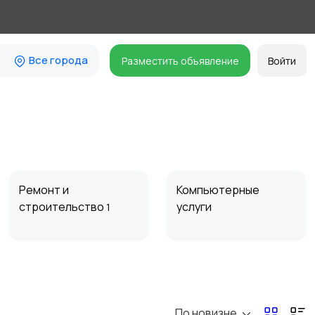
Все города
Разместить объявление
Войти
Ремонт и
Компьютерные
строительство
услуги
1
Организация
Фото- и видеосъемка
праздников
По новизне