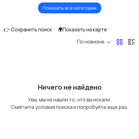
Показать все категории
Красота и здоровье
Перевозки
👉 Сохранить поиск
🌍Показать на карте
По новизне
Ремонт и
Компьютерные
строительство
услуги
1
Деловые услуги
Уборка
3
Ничего не найдено
Увы, мы не нашли то, что вы искали.
Смягчите условия поиска и попробуйте еще раз.
Автоуслуги
Ремонт техники