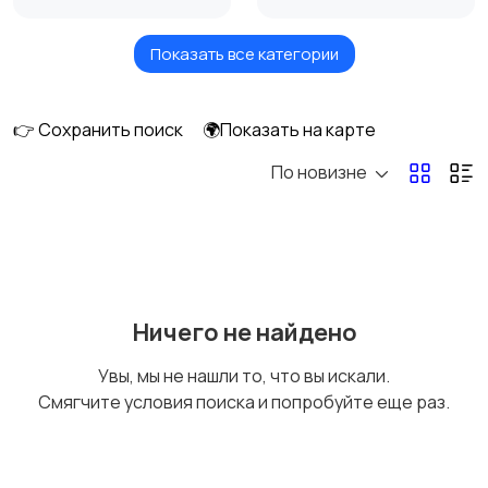
Показать все категории
Акустика, колонки,
Домашние
сабвуферы
кинотеатры
👉 Сохранить поиск
🌍Показать на карте
По новизне
DVD, Blu-ray и
Музыкальные центры
медиаплееры
и магнитолы
MP3-плееры и
Электронные книги
Ничего не найдено
портативное аудио
Увы, мы не нашли то, что вы искали.
Смягчите условия поиска и попробуйте еще раз.
Спутниковое и
Аудиоусилители и
цифровое ТВ
ресиверы