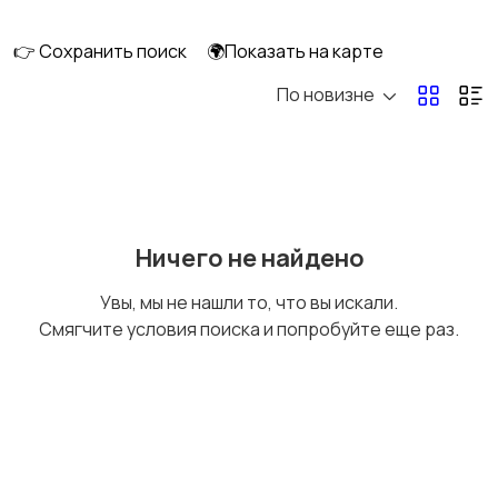
клининг
1
👉 Сохранить поиск
🌍Показать на карте
По новизне
Высший менеджмент
Госслужба
Добыча сырья,
Домашний персонал
Ничего не найдено
энергетика
Увы, мы не нашли то, что вы искали.
Смягчите условия поиска и попробуйте еще раз.
Издательства и СМИ
Информационные
технологии
Искусство и
Магазины