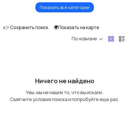
Показать все категории
Ролики и
Самокаты и
скейтбординг
гироскутеры
👉 Сохранить поиск
🌍Показать на карте
По новизне
Бильярд и боулинг
Водные виды спорта
Единоборства
Зимние виды спорта
Ничего не найдено
Увы, мы не нашли то, что вы искали.
Смягчите условия поиска и попробуйте еще раз.
Игры с мячом
Охота и рыбалка