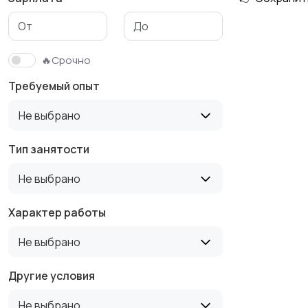
Маркетинг и реклама
Медицина
🔥Срочно
Требуемый опыт
Продажи
Производство
Не выбрано
16
Тип занятости
Не выбрано
Строительство и
Туризм и гостиницы
ремонт
Характер работы
Не выбрано
Другие условия
Не выбрано