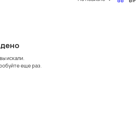
Офисный персонал
Перевозки, склад,
закупки
йдено
Спорт и красота
Страхование
 вы искали.
робуйте еще раз.
Финансы
Юриспруденция