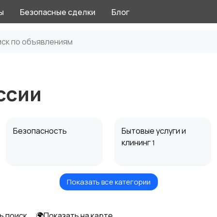
ы
Безопасные сделки
Блог
ссии
Безопасность
Бытовые услуги и
клининг
1
Показать все категории
Издательства и СМИ
Информационные
технологии
ь поиск
🌍Показать на карте