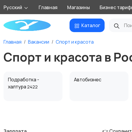
Русский
Главная
Магазины
Бизнес тариф
Каталог
Главная
Вакансии
Спорт и красота
Спорт и красота в Ро
Подработка -
Автобизнес
халтура
2422
Добыча сырья,
Домашний персонал
энергетика
Зарплата
👉 Сохранит