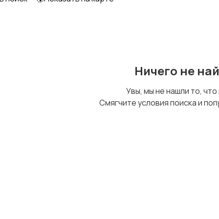
Начало карьеры
Образование и наука
Ничего не на
Рестораны и
Сельское хозяйство
Увы, мы не нашли то, что
общепит
2
Смягчите условия поиска и поп
Управление
Управление
недвижимостью
персоналом
1