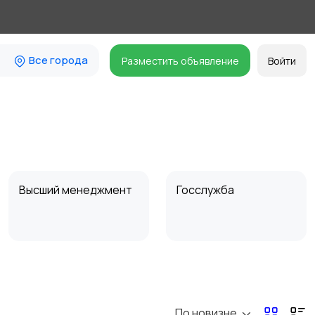
Все города
Разместить объявление
Войти
Высший менеджмент
Госслужба
Искусство и
Магазины
развлечения
По новизне