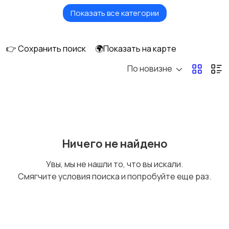
Показать все категории
Игровые приставки
Игры для приставок и
ПК
👉 Сохранить поиск
🌍Показать на карте
По новизне
Книги и журналы
Коллекционирование
Материалы для
Музыка
Ничего не найдено
творчества
Увы, мы не нашли то, что вы искали.
Смягчите условия поиска и попробуйте еще раз.
Музыкальные
Настольные игры
инструменты