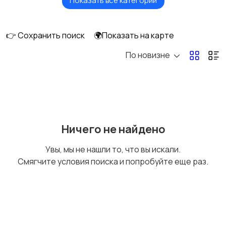
Показать все категории
Игровые приставки
Игры для приставок и
ПК
👉 Сохранить поиск
🌍Показать на карте
По новизне
Книги и журналы
Коллекционирование
Материалы для
Музыка
Ничего не найдено
творчества
Увы, мы не нашли то, что вы искали.
Смягчите условия поиска и попробуйте еще раз.
Музыкальные
Настольные игры
инструменты