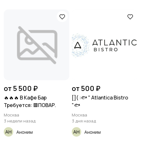
от 5 500 ₽
от 500 ₽
🔥🔥🔥 В Кафе Бар
[​]( :🐟 " Atlantica Bistro
Требуется: 🟥ПОВАР.
"🐟
Москва
Москва
3 недели назад
3 дня назад
Аноним
Аноним