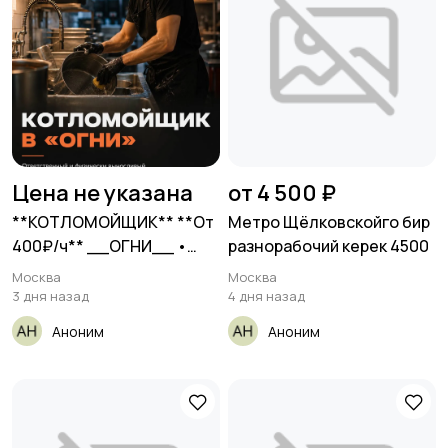
Цена не указана
от 4 500 ₽
**КОТЛОМОЙЩИК** **От
Метро Щёлковскойго бир
400₽/ч** __ОГНИ__ •
разнорабочий керек 4500
Москва,
Москва
Москва
3 дня назад
4 дня назад
Аноним
Аноним