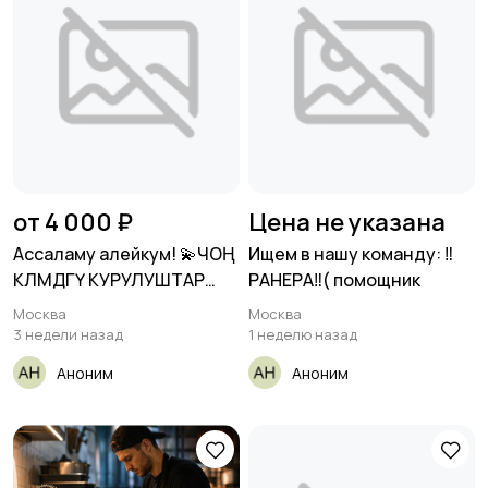
от 4 000 ₽
Цена не указана
Ассаламу алейкум! 💫ЧОҢ
Ищем в нашу команду: ‼️
КӨЛӨМДӨГҮ КУРУЛУШТАР
РАНЕРА‼️( помощник
ҮЧҮН
Москва
Москва
3 недели назад
1 неделю назад
Аноним
Аноним