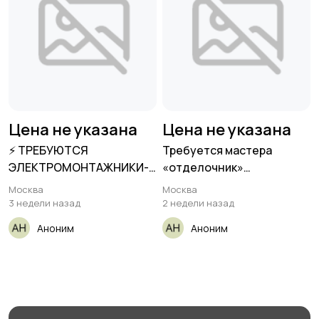
Цена не указана
Цена не указана
⚡️ ТРЕБУЮТСЯ
Требуется мастера
ЭЛЕКТРОМОНТАЖНИКИ-
«отделочник»
СЛАБОТОЧНИК⚡️ 👷 Нужна
(Шпатлёвка, Грунтовка)
Москва
Москва
Метро
3 недели назад
2 недели назад
Аноним
Аноним