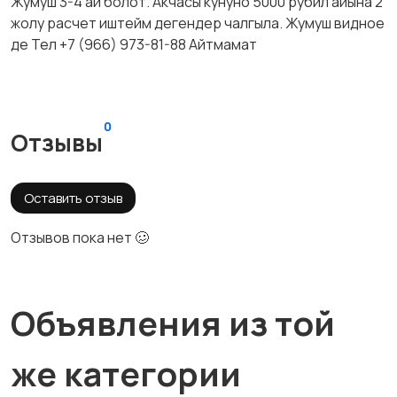
Жумуш 3-4 ай болот. Акчасы кунуно 5000 рубил айына 2
жолу расчет иштейм дегендер чалгыла. Жумуш видное
де Тел +7 (966) 973-81-88 Айтмамат
0
Отзывы
Оставить отзыв
Отзывов пока нет 🥴
Объявления из той
же категории