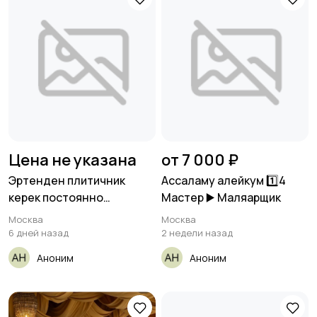
Цена не указана
от 7 000 ₽
Эртенден плитичник
Ассаламу алейкум 1️⃣4
керек постоянно
Мастер ▶️ Маляарщик
иштегени оплата
Москва
Москва
6 дней назад
2 недели назад
Аноним
Аноним