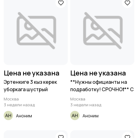
Цена не указана
Цена не указана
Эртенкиге 3 кыз керек
**Нужны официанты на
уборкага шустрый
подработку! СРОЧНО❗** С
Москва
Москва
3 недели назад
3 недели назад
Аноним
Аноним