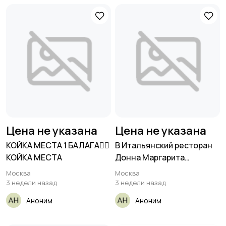
Цена не указана
Цена не указана
КОЙКА МЕСТА 1 БАЛАГА👇🏻
В Итальянский ресторан
КОЙКА МЕСТА
Донна Маргарита
Требуюется
Москва
Москва
3 недели назад
3 недели назад
Аноним
Аноним