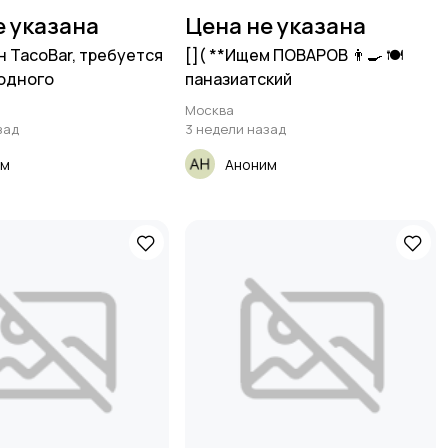
е указана
Цена не указана
н TacoBar, требуется
[​]( **Ищем ПОВАРОВ 👨‍🍳 🍽️
одного
паназиатский
Москва
зад
3 недели назад
им
Аноним