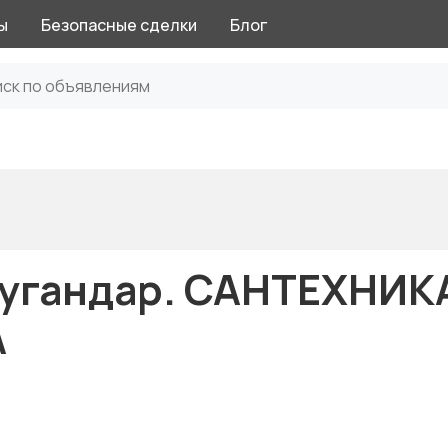
ы
Безопасные сделки
Блог
уугандар. САНТЕХНИК
А