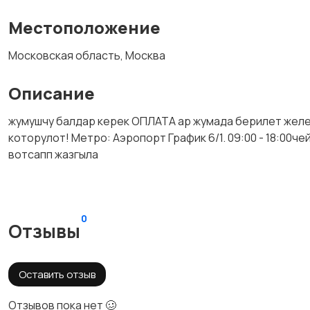
Местоположение
Московская область, Москва
Описание
жумушчу балдар керек ОПЛАТА ар жумада берилет железн
которулот! Метро: Аэропорт График 6/1. 09:00 - 18:00
вотсапп жазгыла
0
Отзывы
Оставить отзыв
Отзывов пока нет 🥴