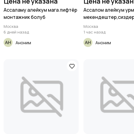
Цена не указана
Цена не указа
Ассаламу алейкум мага лифтёр
Ассалом алейкум ур
монтажник болуб
мекендештер,сиздер
Остеохондроз,скали
Москва
Москва
6 дней назад
1 час назад
Аноним
Аноним