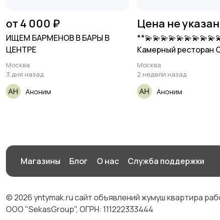
от 4 000 ₽
Цена не указа
ИЩЕМ БАРМЕНОВ В БАРЫ В
**💫💫💫💫💫💫💫💫💫
ЦЕНТРЕ
Камерный ресторан 
Патриарших прудах
Москва
Москва
3 дня назад
2 недели назад
Аноним
Аноним
Магазины
Блог
О нас
Служба поддержки
© 2026 yntymak.ru сайт объявлений жумуш квартира ра
ООО "SekasGroup", ОГРН: 111222333444