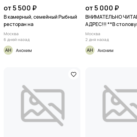
от 5 500 ₽
от 5 000 ₽
В камерный, семейный Рыбный
ВНИМАТЕЛЬНО ЧИТА
ресторан на
АДРЕС!!! **В столов
требуется
Москва
Москва
6 дней назад
2 дня назад
Аноним
Аноним