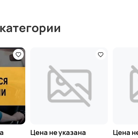
 категории
на
Цена не указана
Цена н