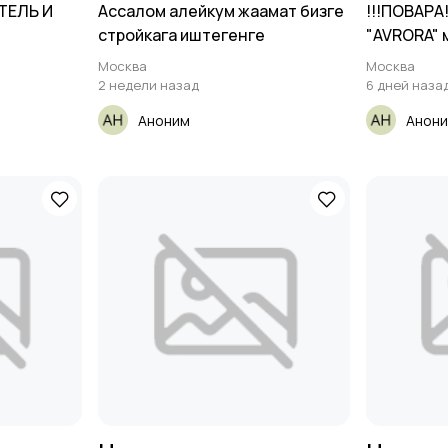
ТЕЛЬ И
Ассалом алейкум жаамат бизге
!!!ПОВАРА!
стройкага иштегенге
"AVRORA" 
Москва
Москва
2 недели назад
6 дней наза
Аноним
Анон