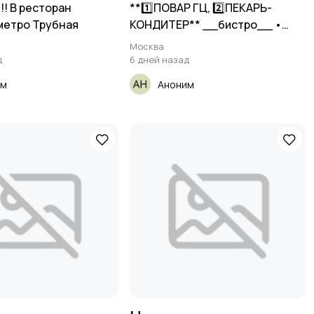
!! В ресторан
**1️⃣ПОВАР ГЦ, 2️⃣ПЕКАРЬ-
метро Трубная
КОНДИТЕР** __бистро__ •
Москва
Москва
д
6 дней назад
им
Аноним