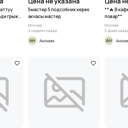
на
Цена не указана
Цена н
маттуу
5мастер 5 подсобник керек
**🔥 В каф
ди грыжа,
акчасы мастер
повар**
оз,
Москва
Москва
2 недели назад
5 дней наза
Аноним
Анон