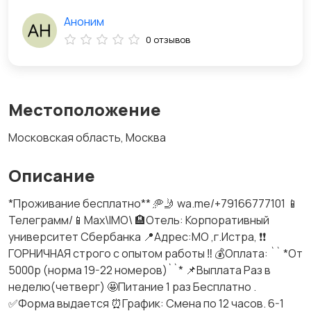
Аноним
0 отзывов
Местоположение
Московская область, Москва
Описание
*Проживание бесплатно** 🥏🤳 wa.me/+79166777101 📱
Телеграмм/📱Мах\IMO\ 🏨Отель: Корпоративный
университет Сбербанка 📍Адрес:МО ,г.Истра, ❗️❗️
ГОРНИЧНАЯ строго с опытом работы ‼️ 💰Оплата: `` *От
5000р (норма 19-22 номеров)``* 📌Выплата Раз в
неделю(четверг) 🤩Питание 1 раз Бесплатно .
✅Форма выдается ⏰График: Смена по 12 часов. 6-1