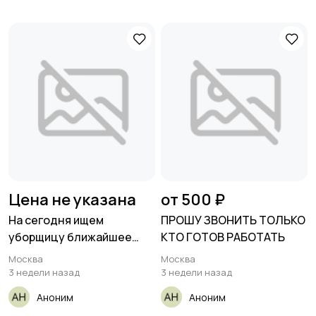
Цена не указана
от 500 ₽
На сегодня ищем
ПРОШУ ЗВОНИТЬ ТОЛЬКО
уборщицу ближайшее
КТО ГОТОВ РАБОТАТЬ
время
Москва
Москва
3 недели назад
3 недели назад
Аноним
Аноним