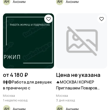
Аноним
Аноним
от 4 180 ₽
Цена не указана
🌐🚺🔴Работа для девушек
🔥МОСКВА | КОРНЕР
в прачечную с
Приглашаем Поваров
универсалов
Москва
Москва
1 неделю назад
3 дня назад
Аноним
Аноним