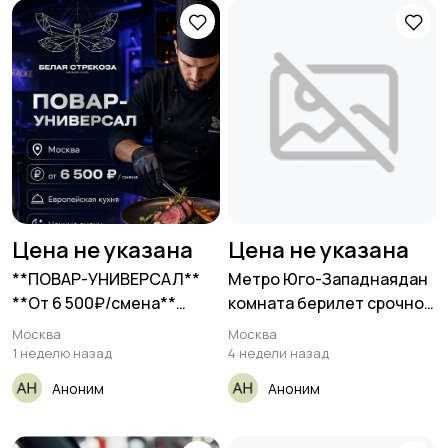
Цена не указана
Цена не указана
**ПОВАР-УНИВЕРСАЛ**
Метро Юго-Западнаядан
**От 6 500₽/смена**
комната берилет срочно
__караоке__ •
метрого
Москва
Москва
1 неделю назад
4 недели назад
Аноним
Аноним