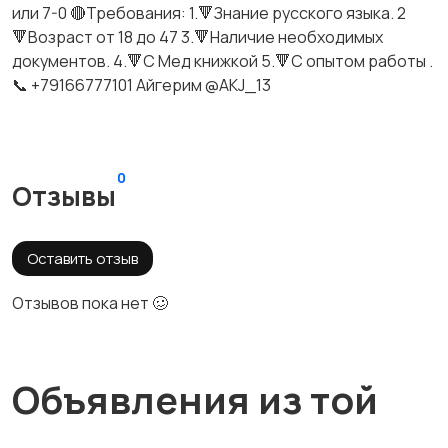
или 7-0 🔴Требования: 1.🔻Знание русского языка. 2
🔻Возраст от 18 до 47 3.🔻Наличие необходимых
документов. 4.🔻С Мед книжкой 5.🔻С опытом работы .
📞 +79166777101 Айгерим @AKJ_13
0
Отзывы
Оставить отзыв
Отзывов пока нет 🥴
Объявления из той