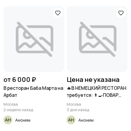
от 6 000 ₽
Цена не указана
В ресторан Баба Марта на
🔥В НЕМЕЦКИЙ РЕСТОРАН
Арбат
требуется: 👨🍳ПОВАР
фритюр
Москва
Москва
2 недели назад
3 дня назад
Аноним
Аноним