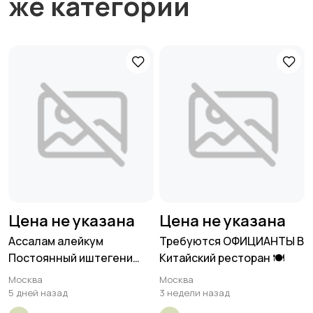
же категории
Цена не указана
Цена не указана
Ассалам алейкум
Требуются ОФИЦИАНТЫ В
Постоянный иштегени
Китайский ресторан 🍽
балдар керек
Москва
Москва
5 дней назад
3 недели назад