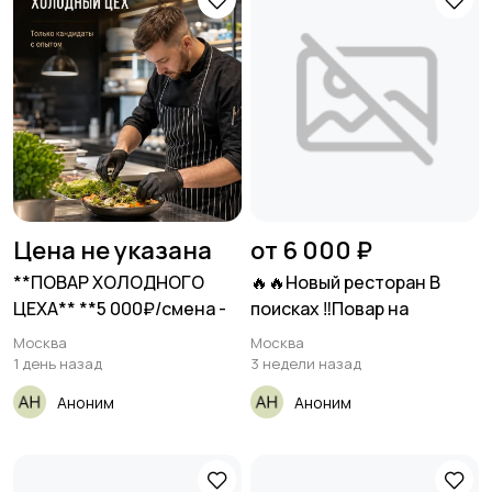
Цена не указана
от 6 000 ₽
**ПОВАР ХОЛОДНОГО
🔥🔥Новый ресторан В
ЦЕХА** **5 000₽/смена -
поисках ‼️Повар на
Москва
Москва
1 день назад
3 недели назад
Аноним
Аноним