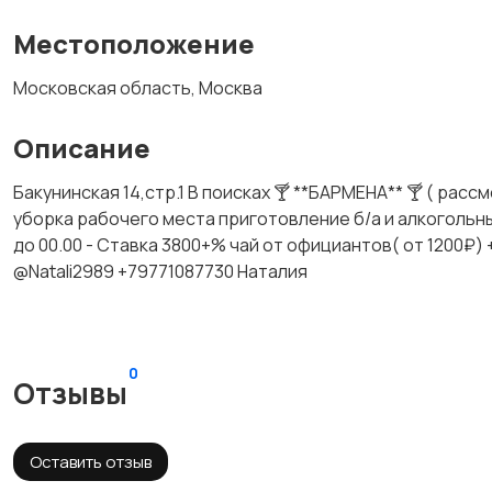
Местоположение
Московская область, Москва
Описание
Бакунинская 14,стр.1 В поисках 🍸 **БАРМЕНА** 🍸 ( рас
уборка рабочего места приготовление б/а и алкогольных 
до 00.00 - Ставка 3800+% чай от официантов( от 1200₽)
@Natali2989 +79771087730 Наталия
0
Отзывы
Оставить отзыв