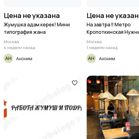
Цена не указана
Цена не указа
Жумушка адам керек! Мини
На завтра ‼️ Метро
типография жана
Кропоткинская Нужн
Москва
Москва
4 недели назад
1 неделю назад
Аноним
Аноним