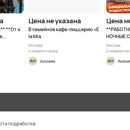
на
Цена не указана
Цена н
* **От 4
В семейное кафе-пиццерию «Е
**РАБОТН
е
la Mia
НОЧНЫЕ 
Москва
Москва
4 недели назад
2 недели на
Аноним
Анон
бота подработка