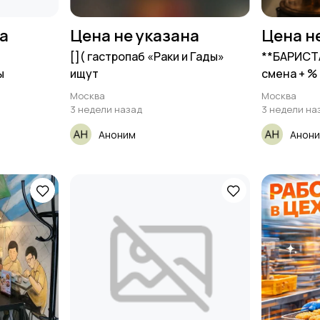
на
Цена не указана
Цена н
[​]( гастропаб «Раки и Гады»
**БАРИСТА
ы
ищут
смена + % 
Москва
Москва
3 недели назад
3 недели на
Аноним
Анон