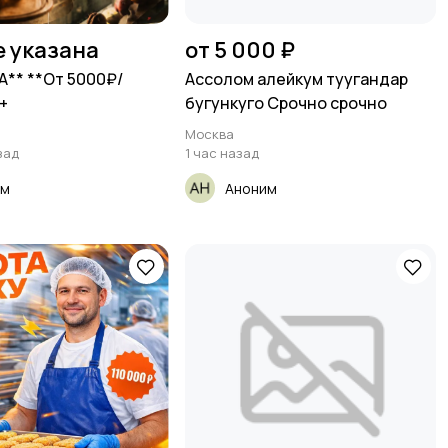
е указана
от 5 000 ₽
** **От 5000₽/
Ассолом алейкум туугандар
+
бугункуго Срочно срочно
Москва
зад
1 час назад
им
Аноним