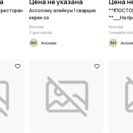
на
Цена не указана
Цена н
 ресторан
Ассолому алейкум 1 сварщик
**❗️ПОСТО
керек оз
**__На п
Москва
Москва
3 дня назад
1 неделю на
Аноним
Анон