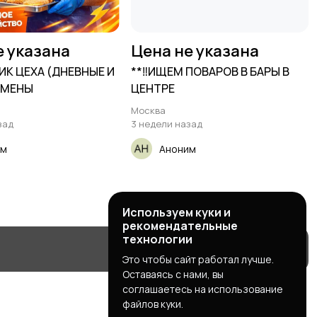
е указана
Цена не указана
ИК ЦЕХА (ДНЕВНЫЕ И
**‼️ИЩЕМ ПОВАРОВ В БАРЫ В
СМЕНЫ
ЦЕНТРЕ
Москва
зад
3 недели назад
им
Аноним
Используем куки и
рекомендательные
технологии
Это чтобы сайт работал лучше.
Оставаясь с нами, вы
соглашаетесь на использование
файлов куки.