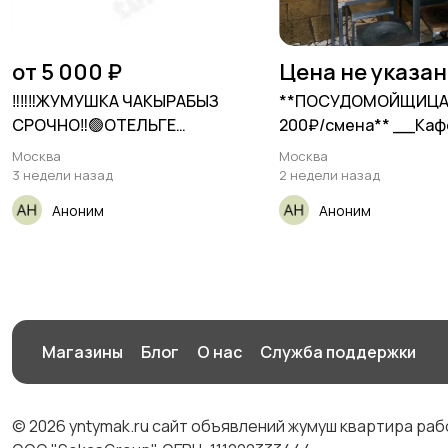
от 5 000 ₽
Цена не указа
‼️‼️‼️ЖУМУШКА ЧАКЫРАБЫЗ
**ПОСУДОМОЙЩИЦА*
СРОЧНО‼️🟢ОТЕЛЬГЕ
200₽/смена** __Каф
ГОРНИЧНАЯ КЕРЕК 🟢🟢
«Азиаты»__
Москва
Москва
3 недели назад
2 недели назад
Аноним
Аноним
Магазины
Блог
О нас
Служба поддержки
© 2026 yntymak.ru сайт объявлений жумуш квартира ра