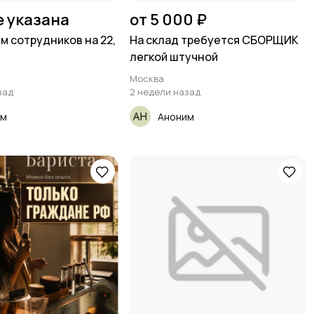
е указана
от 5 000 ₽
м сотрудников на 22,
На склад требуется СБОРЩИК
легкой штучной
Москва
зад
2 недели назад
им
Аноним