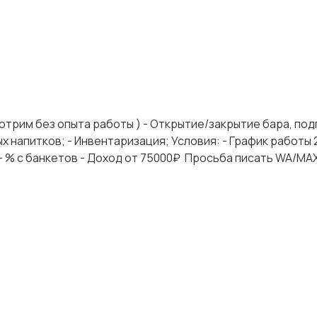
смотрим без опыта работы ) - Открытие/закрытие бара, по
напитков; - Инвентаризация; Условия: - График работы 2/2
 + % с банкетов - Доход от 75000₽ ⁠ Просьба писать WA/М