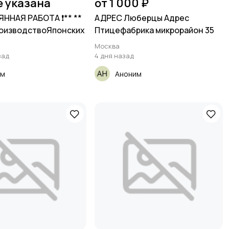
е указана
от 1 000 ₽
ЯННАЯ РАБОТА ❗️** **
АДРЕС Люберцы Адрес
роизводствоЯпонских
Птицефабрика микрорайон 35
Москва
зад
4 дня назад
им
Аноним