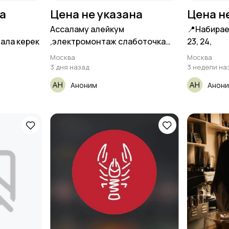
на
Цена не указана
Цена н
Ассаламу алейкум
📍Набирае
бала керек
,электромонтаж слаботочка
23, 24,
билген балдар
Москва
Москва
3 дня назад
3 недели на
Аноним
Анон