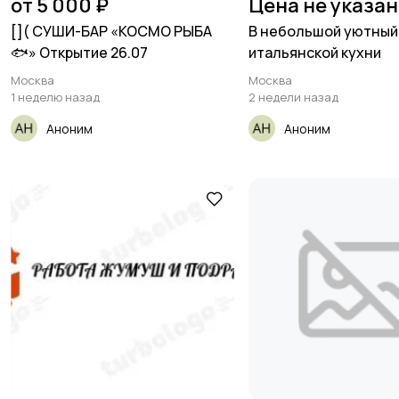
от 5 000 ₽
Цена не указа
[​]( СУШИ-БАР «КОСМО РЫБА
В небольшой уютный
🐟» Открытие 26.07
итальянской кухни
Москва
Москва
1 неделю назад
2 недели назад
Аноним
Аноним