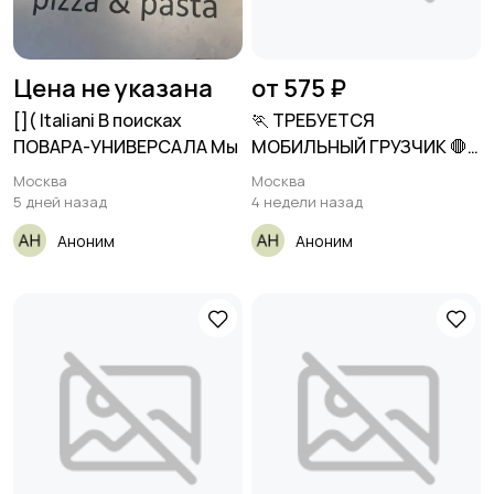
Цена не указана
от 575 ₽
[​]( Italiani В поисках
🏃 ТРЕБУЕТСЯ
ПОВАРА-УНИВЕРСАЛА Мы
МОБИЛЬНЫЙ ГРУЗЧИК 🛑
💸Ставка 575
Москва
Москва
5 дней назад
4 недели назад
Аноним
Аноним