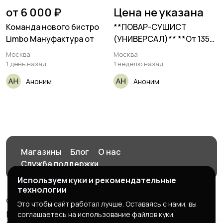
от 6 000 ₽
Цена не указана
Команда нового бистро
**ПОВАР-СУШИСТ
Limbo Мануфактура от
(УНИВЕРСАЛ)** **От 135
000₽** __Takeshi__
Москва
Москва
1 день назад
1 неделю назад
Аноним
Аноним
Магазины
Блог
О нас
Служба поддержки
Используем куки и рекомендательные
технологии
© 2026 yntymak.ru сайт объявлений жумуш квартира
Это чтобы сайт работал лучше. Оставаясь с нами, вы
работа подработка
соглашаетесь на использование файлов куки.