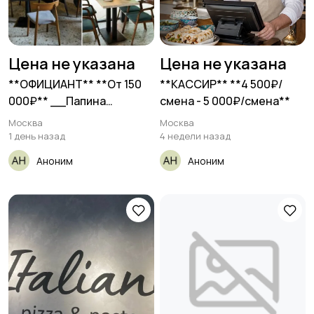
Цена не указана
Цена не указана
**ОФИЦИАНТ** **От 150
**КАССИР** **4 500₽/
000₽** __Папина
смена - 5 000₽/смена**
паста__
Москва
Москва
1 день назад
4 недели назад
Аноним
Аноним