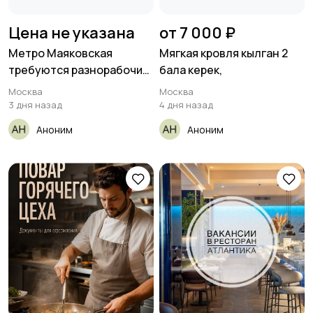
Цена не указана
от 7 000 ₽
Метро Маяковская
Мягкая кровля кылган 2
требуются разнорабочие,
бала керек,
оплата 4
Москва
Москва
3 дня назад
4 дня назад
Аноним
Аноним