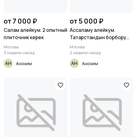
от 7 000 ₽
от 5 000 ₽
Салам алейкум. 2 опытный
Ассаламу алейкум.
плиточник керек
Татарстандын борбору
Казань шаарына
Москва
Москва
3 недели назад
2 недели назад
Аноним
Аноним