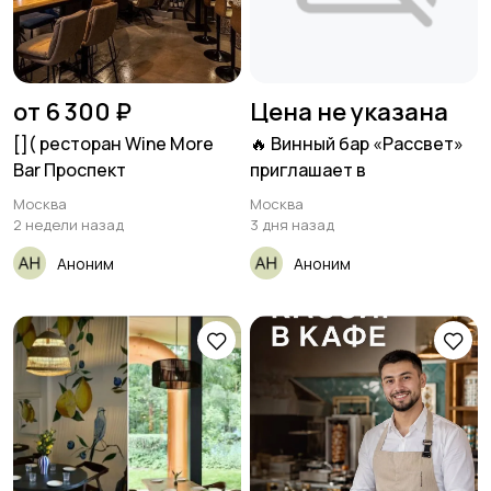
от 6 300 ₽
Цена не указана
[​]( ресторан Wine More
🔥 Винный бар «Рассвет»
Bar Проспект
приглашает в
Москва
Москва
2 недели назад
3 дня назад
Аноним
Аноним