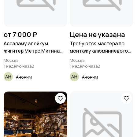
от 7 000 ₽
Цена не указана
Ассаламу алейкум
Требуются мастера по
жигитер Метро Митина
монтажу алюминиевого
отопление
потолка
Москва
Москва
1 неделю назад
1 неделю назад
Аноним
Аноним