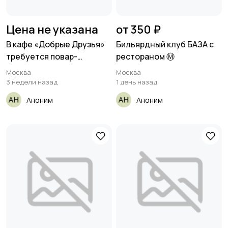
Цена не указана
от 350 ₽
В кафе «Добрые Друзья»
Бильярдный клуб БАЗА с
требуется повар-
рестораном Ⓜ️
универсал.
Москва
Москва
3 недели назад
1 день назад
Аноним
Аноним