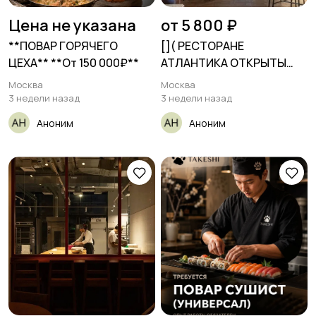
Цена не указана
от 5 800 ₽
**ПОВАР ГОРЯЧЕГО
[​]( РЕСТОРАНЕ
ЦЕХА** **От 150 000₽**
АТЛАНТИКА ОТКРЫТЫ
ВАКАНСИИ: ✅
Москва
Москва
3 недели назад
3 недели назад
Аноним
Аноним