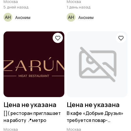
Москва
Москва
5 дней назад
1 день назад
Аноним
Аноним
Цена не указана
Цена не указана
[​]( ресторан приглашает
В кафе «Добрые Друзья»
на работу 📍метро
требуется повар-
универсал.
Москва
Москва