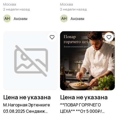
плиточник,
Москва
Москва
2 недели назад
2 недели назад
Аноним
Аноним
Цена не указана
Цена не указана
М.Нагорная Эртенкиге
**ПОВАР ГОРЯЧЕГО
03.08.2025 Сендвиж
ЦЕХА** **От 5 000₽/
панель гипсокартон
смена**