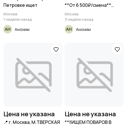
Петровке ищет
**От 6 500₽/смена**
__Кафе-корнер турецкой
Москва
Москва
1 неделю назад
3 недели назад
Аноним
Аноним
Цена не указана
Цена не указана
📍 г. Москва, М.ТВЕРСКАЯ
**‼️ИЩЕМ ПОВАРОВ В