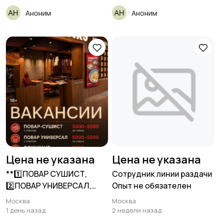
Аноним
Аноним
Цена не указана
Цена не указана
**1️⃣ПОВАР СУШИСТ,
Сотрудник линии раздачи
2️⃣ПОВАР УНИВЕРСАЛ,
Опыт не обязателен
3️⃣ОФИЦИАНТ**
Москва
Москва
__ТАКЭ__
1 день назад
2 недели назад