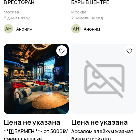
В РЕСТОРАН
БАРЫ В ЦЕНТРЕ
Москва
Москва
5 дней назад
2 недели назад
Аноним
Аноним
Цена не указана
Цена не указана
**1️⃣БАРМЕН **- от 5000₽/
Ассалом алейкум жаамат
смена + чаевые
бизге стройкага