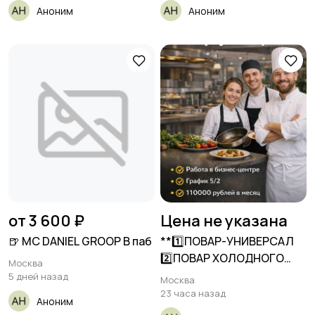
Аноним
Аноним
от 3 600 ₽
Цена не указана
🍺 MC DANIEL GROOP В паб
**1️⃣ПОВАР-УНИВЕРСАЛ
2️⃣ПОВАР ХОЛОДНОГО
Москва
ЦЕХА/РАЗДАЧИ** **От 110
5 дней назад
Москва
23 часа назад
Аноним