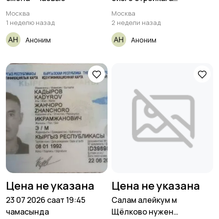
иштегенге
Москва
Москва
1 неделю назад
2 недели назад
Аноним
Аноним
Цена не указана
Цена не указана
23 07 2026 саат 19:45
Салам алейкум м
чамасында
Щёлково нужен