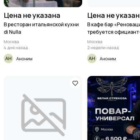
Цена не указана
Цена не указа
В ресторан итальянской кухни
В кафе бар «Реновац
di Nulla
требуется официант
Москва
Москва
4 дня назад
2 недели назад
Аноним
Аноним