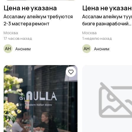
Цена не указана
Цена не указа
Ассаламу алейкум требуются
Ассалам алейкум туу
2-3 мастера ремонт
бизге разнарабочий
постоянныйга
Москва
Москва
17 часов назад
1 неделю назад
Аноним
Аноним