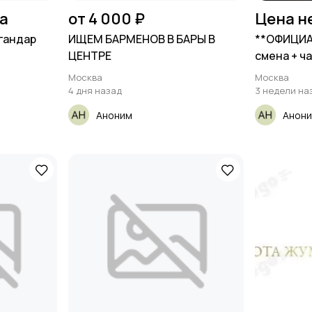
на
от 4 000 ₽
Цена н
гандар
ИЩЕМ БАРМЕНОВ В БАРЫ В
**ОФИЦИАН
ЦЕНТРЕ
смена + ч
Москва
Москва
4 дня назад
3 недели на
Аноним
Анон