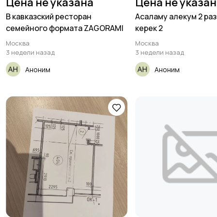
Цена не указана
Цена не указа
В кавказский ресторан
Асаламу алекум 2 ра
семейного формата ZAGORAMI
керек 2
Москва
Москва
3 недели назад
3 недели назад
Аноним
Аноним