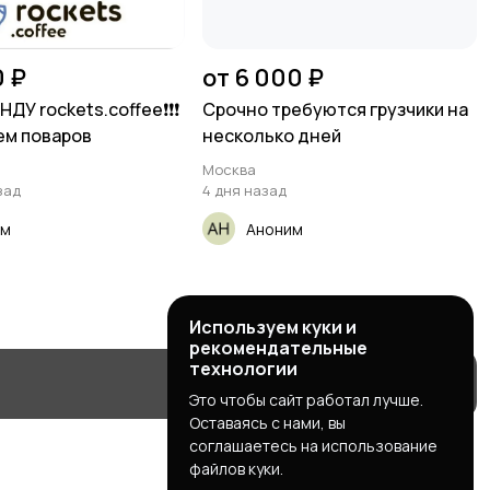
0 ₽
от 6 000 ₽
НДУ rockets.coffee❗️❗️❗️
Срочно требуются грузчики на
ем поваров
несколько дней
Москва
зад
4 дня назад
им
Аноним
Используем куки и
рекомендательные
технологии
Это чтобы сайт работал лучше.
Оставаясь с нами, вы
соглашаетесь на использование
файлов куки.