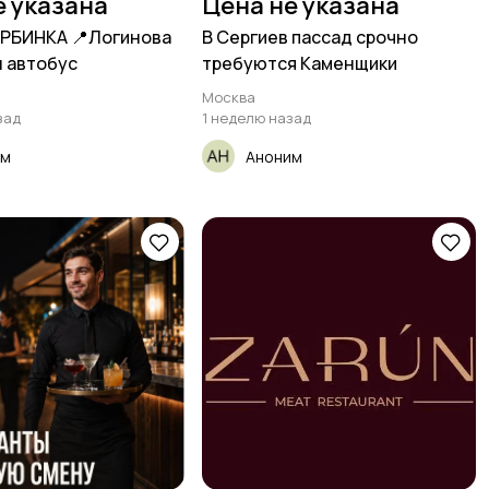
е указана
Цена не указана
РБИНКА 📍Логинова
В Сергиев пассад срочно
н автобус
требуются Каменщики
Москва
зад
1 неделю назад
им
Аноним