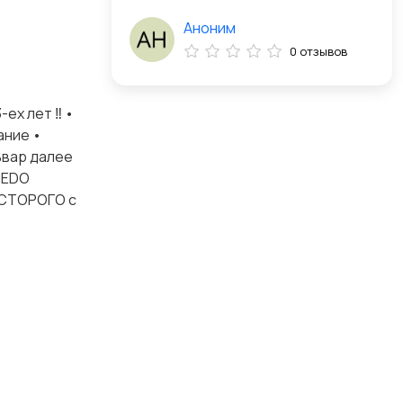
Аноним
0 отзывов
ех лет ‼️ •
ание •
ьвар далее
 HEDO
Ь СТОРОГО с