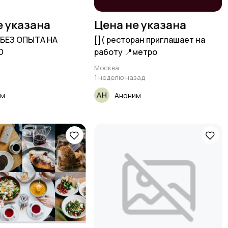
е указана
Цена не указана
 БЕЗ ОПЫТА НА
[​]( ресторан приглашает на
Ю
работу 📍метро
Москва
1 неделю назад
им
Аноним