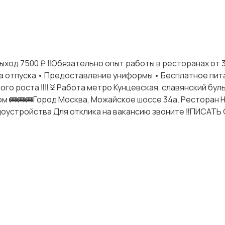
ыход 7500 ₽ ‼️Обязательно опыт работы в ресторанах от 3-
ата отпуска • Предоставление униформы • Бесплатное пит
о роста ‼️‼️🥁Работа метро Кунцевская, славянский бул
шком 🚌🚌🚌Город Москва, Можайское шоссе 34а. Ресторан
удоустройства Для отклика на вакансию звоните ‼️ПИСАТ