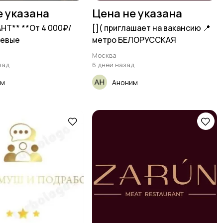
е указана
Цена не указана
Т** **От 4 000₽/
[​]( приглашает на вакансию 📍
аевые
метро БЕЛОРУССКАЯ
Москва
зад
6 дней назад
им
Аноним