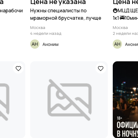
на
Цена не указана
Цена н
знарабочи
Нужны специалисты по
🚇МЦД ЩЕ
мраморной брусчатке, лучще
1к1 🚎10ми
Москва
Москва
4 недели назад
2 недели на
Аноним
Анон