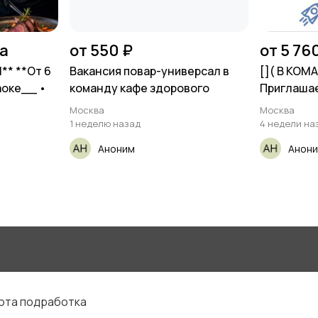
на
от 550 ₽
от 5 76
* **От 6
Вакансия повар-универсал в
[​]( В КОМА
аоке__ •
команду кафе здорового
Приглаша
Москва
Москва
1 неделю назад
4 недели на
Аноним
Анон
бота подработка