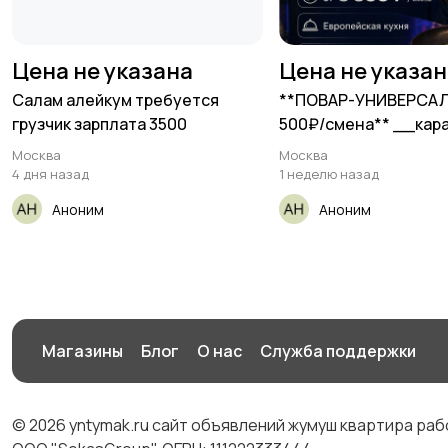
Цена не указана
Цена не указа
Салам алейкум требуется
**ПОВАР-УНИВЕРСАЛ*
грузчик зарплата 3500
500₽/смена** __кар
Москва
Москва
4 дня назад
1 неделю назад
Аноним
Аноним
Магазины
Блог
О нас
Служба поддержки
© 2026 yntymak.ru сайт объявлений жумуш квартира ра