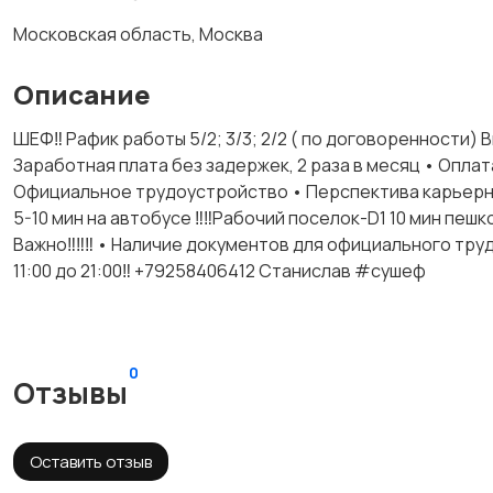
Московская область, Москва
Описание
ШЕФ‼️ Рафик работы 5/2; 3/3; 2/2 ( по договоренности) В
Заработная плата без задержек, 2 раза в месяц • ⁠Опл
Официальное трудоустройство • Перспектива карьерног
5-10 мин на автобусе ‼️‼️Рабочий поселок-D1 10 мин пе
Важно‼️‼️‼️ • Наличие документов для официального тр
11:00 до 21:00‼️ +79258406412 Станислав #сушеф
0
Отзывы
Оставить отзыв