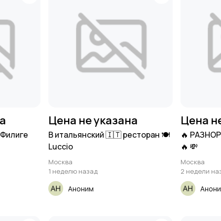
на
Цена не указана
Цена н
 Филиге
В итальянский 🇮🇹 ресторан 🍽️
🔥 РАЗНО
Luccio
🔥 💸
Москва
Москва
1 неделю назад
2 недели на
Аноним
Анон