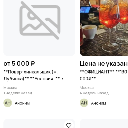
от 5 000 ₽
Цена не указа
**Повар-хинкальщик (м.
**ОФИЦИАНТ** **130 
Лубянка)** **Условия: ** •
000₽**
Москва
Москва
1 неделю назад
4 недели назад
Аноним
Аноним