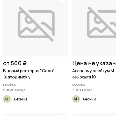
от 500 ₽
Цена не указа
В новый ресторан "Село"
Ассаламу алейкум М.
(находимся у
азыркыга 10
Москва
Москва
5 дней назад
3 дня назад
Аноним
Аноним