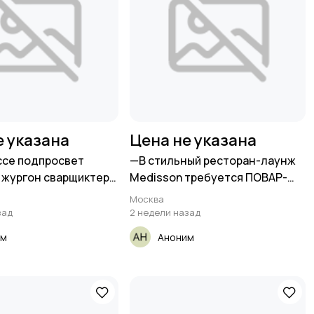
е указана
Цена не указана
ссе подпросвет
—B стильный рестoрaн-лаунж
 жургон сварщиктер
Меdisson тpeбуетcя ПОВАР-
УНИВЕРСАЛ
Москва
зад
2 недели назад
им
Аноним