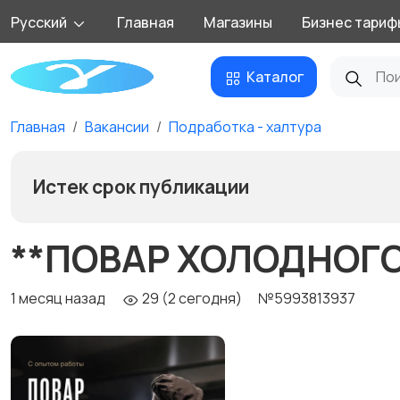
Русский
Главная
Магазины
Бизнес тариф
Каталог
Главная
Вакансии
Подработка - халтура
Истек срок публикации
**ПОВАР ХОЛОДНОГО 
1 месяц назад
29 (2 сегодня)
№5993813937