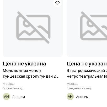
Цена не указана
Цена не указа
Молодежная менен
В гастрономический 
Кунцевская ортолугундан 2
метро театральная 
комнаталуу
Москва
Москва
5 дней назад
3 недели назад
Аноним
Аноним