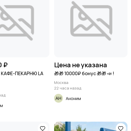
0 ₽
Цена не указана
В КАФЕ-ПЕКАРНЮ LA
🎁🎁 10000₽ бонус 🎁🎁 📣 !
Москва
22 часа назад
зад
Аноним
им