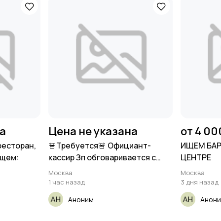
на
Цена не указана
от 4 00
ресторан,
🚨Требуется🚨 Официант-
ИЩЕМ БАР
Ищем:
кассир Зп обговаривается с
ЦЕНТРЕ
кандидатом
Москва
Москва
1 час назад
3 дня назад
Аноним
Анон