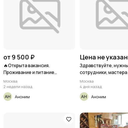
от 9 500 ₽
Цена не указа
🔥Открыта вакансия.
Здравствуйте, нужн
Проживание и питание
сотрудники, мастера
бесплатно.
отделки
Москва
Москва
2 недели назад
4 дня назад
Аноним
Аноним