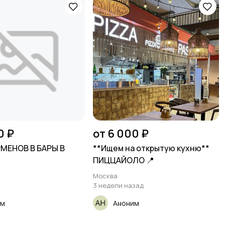
0 ₽
от 6 000 ₽
МЕНОВ В БАРЫ В
**Ищем на открытую кухню**
ПИЦЦАЙОЛО 📍
Москва
3 недели назад
им
Аноним