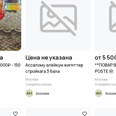
на
Цена не указана
от 5 50
000₽ - 150
Ассалому алейкум жигиттер
**ПОВАР 
стройкага 3 бала
POSTE Ⓜ️
Москва
Москва
1 неделю назад
3 недели на
Аноним
Анон