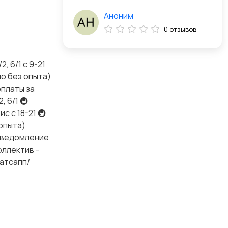
Аноним
0 отзывов
, 6/1 с 9-21
но без опыта)
оплаты за
, 6/1 🚇
с с 18-21 🚇
 опыта)
 (уведомление
оллектив -
ватсапп/