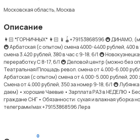
Московская область, Москва
Описание
👩🏻 *ГОРНИЧНЫХ* 👩🏻 📱🪀+79153868596 🚇 ДИНАМО, (можно
🚇 Арбатская (с опытом) смена 4000-4400 рублей, 400 в ч
смена 3.420 рублей, 380 в час с 9-18, 6/1 🚇 Новокузнец
переработку С 8-17, 6/1 🚇 Деловой центр (можно без опы
Театральная/Площадь револ. смена от 4.000-6.000 рублей,
Арбатская (с опытом) смена от 4.000-5.000 рублей, 200 
Смена от 4.000 рублей, 350 за номер 9-18, 6/1 🚇 Лубян
даем) • хорошие Чаевые • Зарплата РАЗ в НЕДЕЛЮ • Бе
граждане СНГ • Обязанности: сухая и влажная уборка н
телеграмм/мах +79153868596 Лера
0