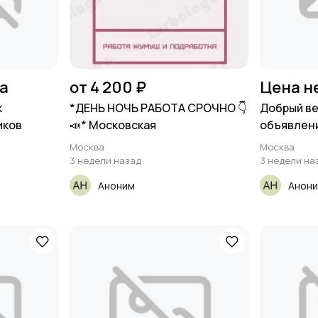
на
от 4 200 ₽
Цена н
к
*ДЕНЬ НОЧЬ РАБОТА СРОЧНО 👇
Добрый ве
иков
📣* Московская
объявлен
Москва
Москва
3 недели назад
3 недели на
Аноним
Анон