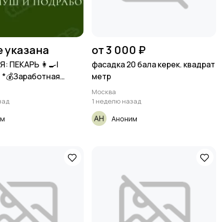
е указана
от 3 000 ₽
: ПЕКАРЬ 👩‍🍳|
фасадка 20 бала керек. квадрат
 *💰Заработная
метр
Москва
зад
1 неделю назад
им
Аноним