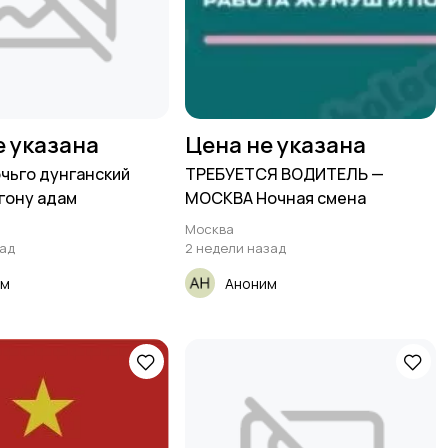
е указана
Цена не указана
чьго дунганский
ТРЕБУЕТСЯ ВОДИТЕЛЬ —
гону адам
МОСКВА Ночная смена
Москва
зад
2 недели назад
им
Аноним