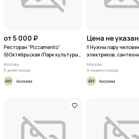
от 5 000 ₽
Цена не указа
Ресторан “Pizzamento”
‼️ Нужны пару челове
Ⓜ️Октябрьская /Парк культуры
электриков, сантехн
ул.
Москва
Москва
6 дней назад
3 недели назад
Аноним
Аноним