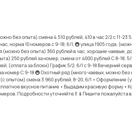
 без опыта) смена 4.510 рублей, 410 в час 2/2 с 11-23 5/2
ас, норма 10 номеров с 9-18, 6/1, 🚇 улица 1905 года, (мож
кая (можно без опыта) 360 рублей в час, хорошие чаевые, д
та) 250 рублей за номер, смена от 4000 рублей С 8-18, 5/2
 (оплата за блоки) График 5/2, 6/1 с 9-18 Вечерний серви
за номер С 9-18 🚇 Охотный ряд (много чаевых, можно без
ка (с опытом) смена 3.960 рублей, 8-20, 6/1 • Оформление
сплатное вкусное питание • Выдадим красивую форму • К
омеров. Подробности уточняйте ‼️ 📱Пишите пожалуйста 