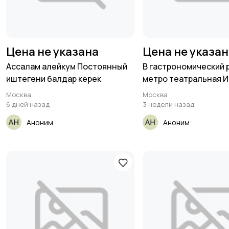
Цена не указана
Цена не указа
Ассалам алейкум Постоянный
В гастрономический 
иштегени балдар керек
метро театральная 
Москва
Москва
6 дней назад
3 недели назад
Аноним
Аноним