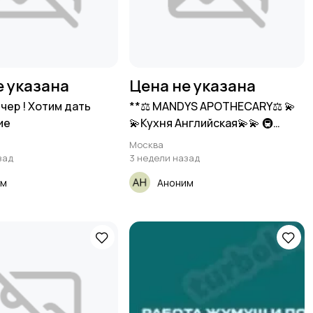
е указана
Цена не указана
чер ! Хотим дать
**⚖️ MANDYS APOTHECARY⚖️ 💫
ие
💫Кухня Английская💫💫 🚇
метро
Москва
зад
3 недели назад
им
Аноним