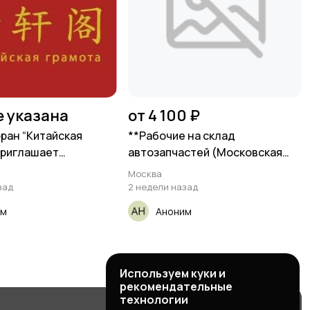
е указана
от 4 100 ₽
оран “Китайская
**Рабочие на склад
приглашает
автозапчастей (Московская
ов
обл.,
Москва
зад
2 недели назад
им
Аноним
Используем куки и
рекомендательные
технологии