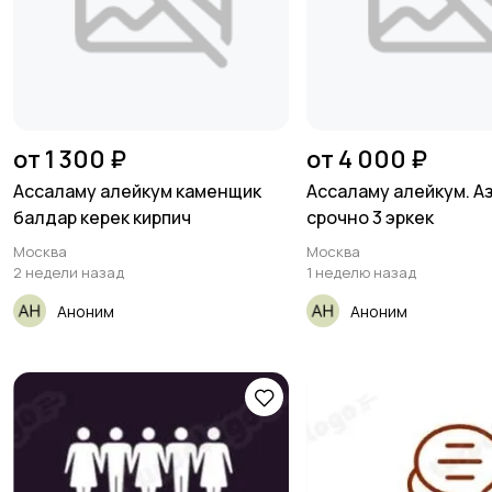
от 1 300 ₽
от 4 000 ₽
Ассаламу алейкум каменщик
Ассаламу алейкум. А
балдар керек кирпич
срочно 3 эркек
Москва
Москва
2 недели назад
1 неделю назад
Аноним
Аноним