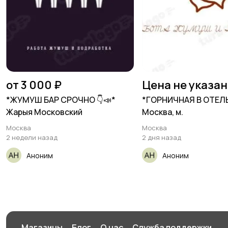
от 3 000 ₽
Цена не указа
*ЖУМУШ БАР СРОЧНО 👇📣*
*ГОРНИЧНАЯ В ОТЕЛ
Жарыя Московский
Москва, м.
Москва
Москва
2 недели назад
2 дня назад
Аноним
Аноним
Магазины
Блог
О нас
Служба поддержки