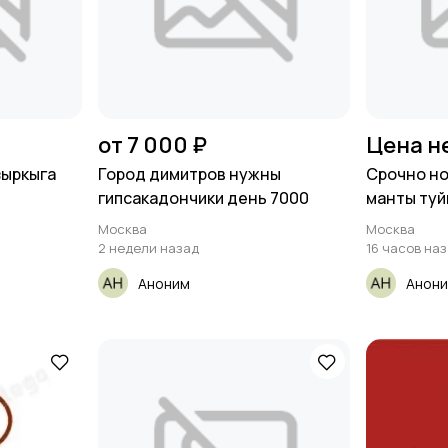
от 7 000 ₽
Цена н
зыркыга
Город димитров нужны
Срочно но
гипсакадончики день 7000
манты туй
Москва
Москва
2 недели назад
16 часов на
Аноним
Анон