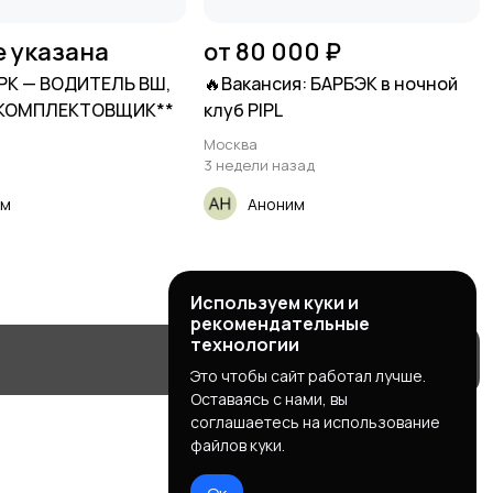
е указана
от 80 000 ₽
РК — ВОДИТЕЛЬ ВШ,
🔥Вакансия: БАРБЭК в ночной
 КОМПЛЕКТОВЩИК**
клуб PIPL
Москва
3 недели назад
им
Аноним
Используем куки и
рекомендательные
технологии
Это чтобы сайт работал лучше.
Оставаясь с нами, вы
соглашаетесь на использование
файлов куки.