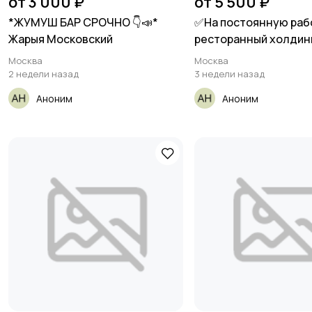
от 3 000 ₽
от 5 500 ₽
*ЖУМУШ БАР СРОЧНО 👇📣*
✅На постоянную раб
Жарыя Московский
ресторанный холдин
Москва
Москва
2 недели назад
3 недели назад
Аноним
Аноним