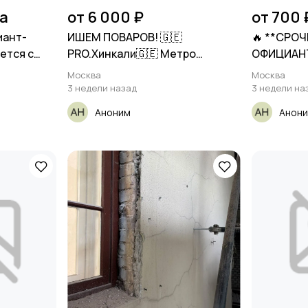
на
от 6 000 ₽
от 700 
иант-
ИШЕМ ПОВАРОВ! 🇬🇪
🔥 **СРО
ется с
PRO.Хинкали🇬🇪 Метро
ОФИЦИАН
Профсоюзная Метро
Москва
Москва
3 недели назад
3 недели на
Аноним
Анон