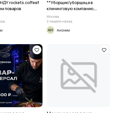
АНДУ rockets.coffee❗️
**Уборщик/уборщица в
ем поваров
клининговую компанию,
работать в
Москва
зад
2 недели назад
им
Аноним