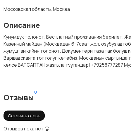
Московская область, Москва
Описание
Кунумдук толонот. Бесплатный проживания берилет. Жаш
Казённый майдан (Москвадан 6-7саат жол, озубуз автоб
жумуштан кийин толонот. Документери таза так болуш 
Варшавскаяга топтолуп кетебиз. Москванын сыртында т
келсе ВАТСАПТАН жазгыла туугандар! +79258777287 Му
0
Отзывы
Оставить отзыв
Отзывов пока нет 🥴