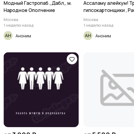
Модный Гастропаб ,,Дабл,, м.
Ассаламу алейкум! Т
Народное Ополчение
гипсокартонщики , Р
Москва
Москва
1 неделю назад
1 неделю назад
Аноним
Аноним