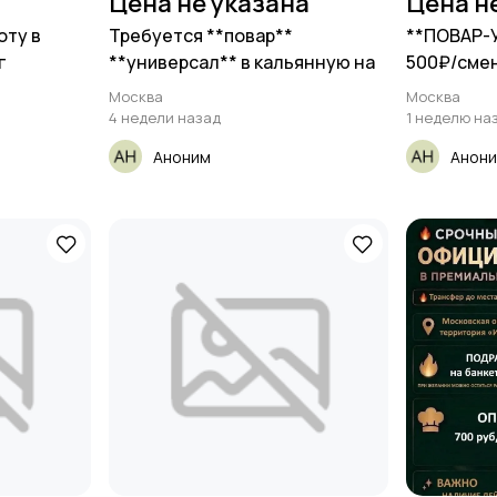
Цена не указана
Цена н
оту в
Требуется **повар**
**ПОВАР-
г
**универсал** в кальянную на
500₽/смен
Москва
Москва
4 недели назад
1 неделю на
Аноним
Анон