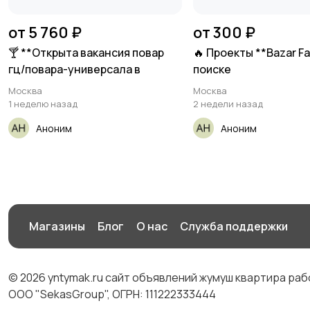
от 5 760 ₽
от 300 ₽
🍸 **Открыта вакансия повар
🔥 Проекты **Bazar Fa
гц/повара-универсала в
поиске
Москва
Москва
1 неделю назад
2 недели назад
Аноним
Аноним
Магазины
Блог
О нас
Служба поддержки
© 2026 yntymak.ru сайт объявлений жумуш квартира ра
ООО "SekasGroup", ОГРН: 111222333444