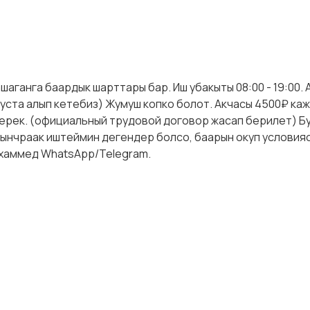
аганга баардык шарттары бар. Иш убакыты 08:00 - 19:00.
уста алып кетебиз) Жумуш копко болот. Акчасы 4500₽ ка
керек. (официальный трудовой договор жасап берилет) Б
ынчраак иштеймин дегендер болсо, баарын окуп условия
хаммед WhatsApp/Telegram.