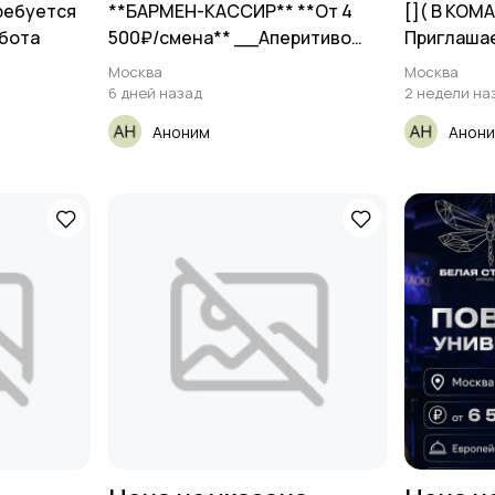
ребуется
**БАРМЕН-КАССИР** **От 4
[​]( В КОМ
абота
500₽/смена** __Аперитиво
Приглаша
Бар__
Москва
Москва
6 дней назад
2 недели на
Аноним
Анон