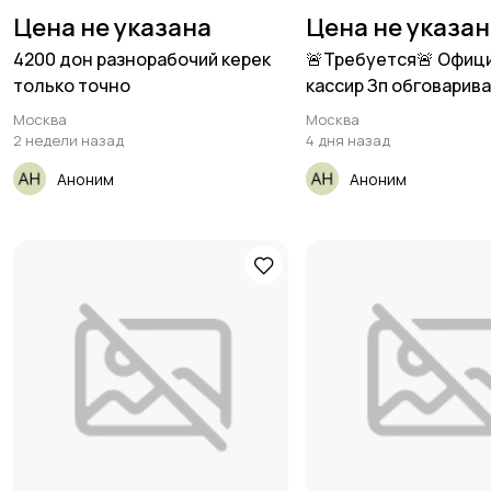
Цена не указана
Цена не указа
4200 дон разнорабочий керек
🚨Требуется🚨 Офиц
только точно
кассир Зп обговарива
кандидатом
Москва
Москва
2 недели назад
4 дня назад
Аноним
Аноним