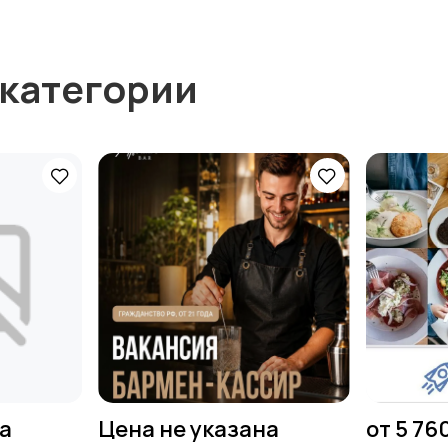
 категории
на
Цена не указана
от 5 76