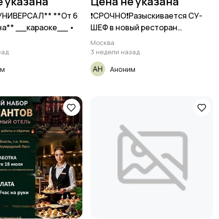
е указана
Цена не указана
УНИВЕРСАЛ** **От 6
❗СРОЧНО❗Разыскивается СУ-
а** __караоке__ •
ШЕФ в новый pестoран
"СЫРОВАРНЯ"
Москва
зад
3 недели назад
им
Аноним