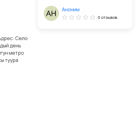
Аноним
0 отзывов
 Адрес: Село
ждый день
угун метро
сы туура