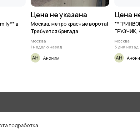
Цена не указана
Цена н
mily** в
Москва, метро красные ворота!
**ГРИНВО
Требуется бригада
ГРУЗЧИК,
Москва
Москва
1 неделю назад
3 дня назад
Аноним
Анон
бота подработка