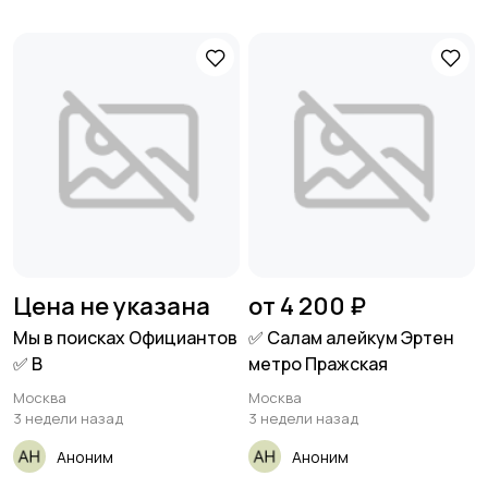
Цена не указана
от 4 200 ₽
Мы в поисках Официантов
✅ Салам алейкум Эртен
✅ В
метро Пражская
Москва
Москва
3 недели назад
3 недели назад
Аноним
Аноним