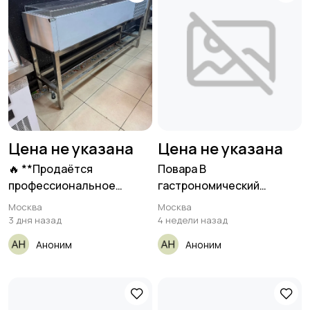
Цена не указана
Цена не указана
🔥 **Продаётся
Повара В
профессиональное
гастрономический
кухонное
ресторан, метро
Москва
Москва
оборудование!** 🔥
Чкаловская
3 дня назад
4 недели назад
Аноним
Аноним