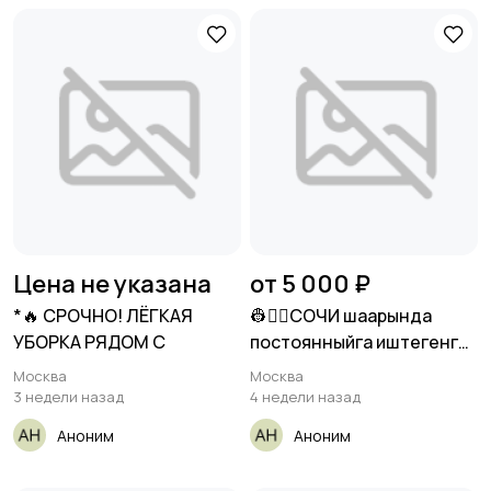
Цена не указана
от 5 000 ₽
*🔥 СРОЧНО! ЛЁГКАЯ
👷👷‍♀️СОЧИ шаарында
УБОРКА РЯДОМ С
постоянныйга иштегенге
универсал
Москва
Москва
отделочниктер
3 недели назад
4 недели назад
Аноним
Аноним