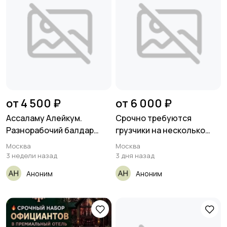
от 4 500 ₽
от 6 000 ₽
Ассаламу Алейкум.
Срочно требуются
Разнорабочий балдар
грузчики на несколько
керек 3
дней
Москва
Москва
3 недели назад
3 дня назад
Аноним
Аноним