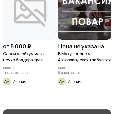
от 5 000 ₽
Цена не указана
Салам алейкум мага
В Мяту Lounge м.
ночко балдар керек
Автозаводская требуется
Москва
Москва
1 неделю назад
5 дней назад
Аноним
Аноним