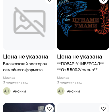
Цена не указана
Цена не указана
В кавказский ресторан
**ПОВАР-УНИВЕРСАЛ**
семейного формата
**От 5 500₽/смена**
ZAGORAMI
__Прямой
Москва
Москва
работодатель__
3 недели назад
3 недели назад
Аноним
Аноним