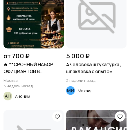
от 700 ₽
5 000 ₽
🔥 **СРОЧНЫЙ НАБОР
4 человека штукатурка ,
ОФИЦИАНТОВ В
шпаклевка с опытом
ПРЕМИАЛЬНЫЙ
Москва
2 недели назад
3 недели назад
Михаил
Аноним