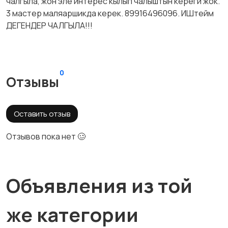
чалгыла, жон эле интерес кылып чалыштын кереги жок.
3 мастер маляаршикда керек. 89916496096. ИШтейм
ДЕГЕНДЕР ЧАЛГЫЛА!!!
0
Отзывы
Оставить отзыв
Отзывов пока нет 🥴
Объявления из той
же категории