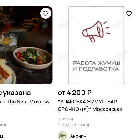
е указана
от 4 200 ₽
оран The Nest Moscow
*УПАКОВКА ЖУМУШ БАР
СРОЧНО 📣👇* Московская
Москва
зад
1 неделю назад
им
Аноним