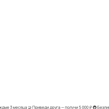
 каждые 3 месяца 🤝 Приведи друга — получи 5 000 ₽ 🚇 Безл