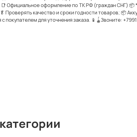
к 📑 Официальное оформление по ТК РФ (граждан СНГ) 📦 
🥬 Проверять качество и сроки годности товаров; 📦 Акк
 с покупателем для уточнения заказа. 📱🪀Звоните: +799
 категории