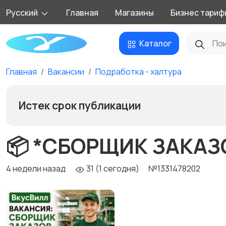
Русский
Главная
Магазины
Бизнес тариф
Каталог
Главная
Вакансии
Подработка - халтура
Истек срок публикации
📦 *СБОРЩИК ЗАКАЗО
4 недели назад
31 (1 сегодня)
№1331478202