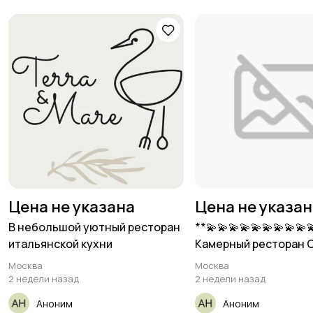
Цена не указана
Цена не указа
В небольшой уютный ресторан
**💫💫💫💫💫💫💫💫💫
итальянской кухни
Камерный ресторан 
Патриарших прудах
Москва
Москва
2 недели назад
2 недели назад
Аноним
Аноним