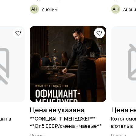
Аноним
Анон
Цена не указана
Цена н
ант в
**ОФИЦИАНТ-МЕНЕДЖЕР**
Котоломо
**От 5 000₽/смена + чаевые**
в отель в
Москва
Москва