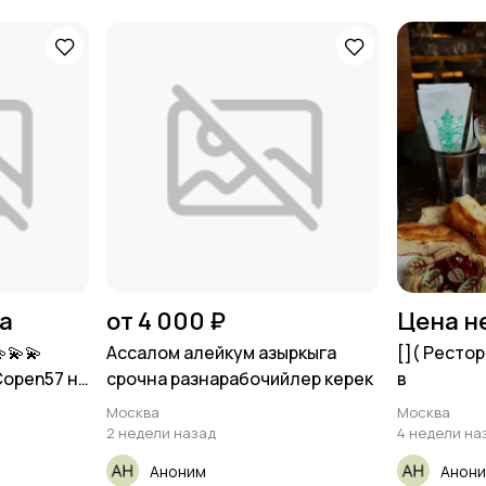
на
от 4 000 ₽
Цена н
💫💫
Ассалом алейкум азыркыга
[​]( Рест
Copen57 на
срочна разнарабочийлер керек
в
Москва
Москва
2 недели назад
4 недели на
Аноним
Анон