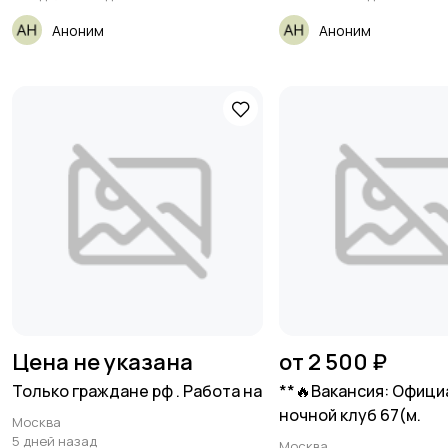
Аноним
Аноним
Цена не указана
от 2 500 ₽
Только граждане рф . Работа на
**🔥Вакансия: Офици
ночной клуб 67(м.
Москва
5 дней назад
Москва