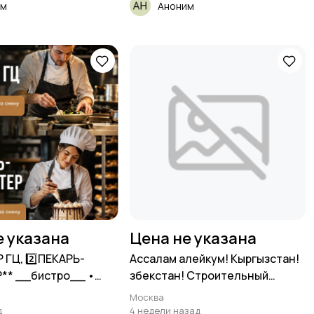
им
Аноним
е указана
Цена не указана
 ГЦ, 2️⃣ПЕКАРЬ-
Ассалам алейкум! Кыргызстан!
** __бистро__ •
Өзбекстан! Строительный
компанияга!
Москва
д
4 недели назад