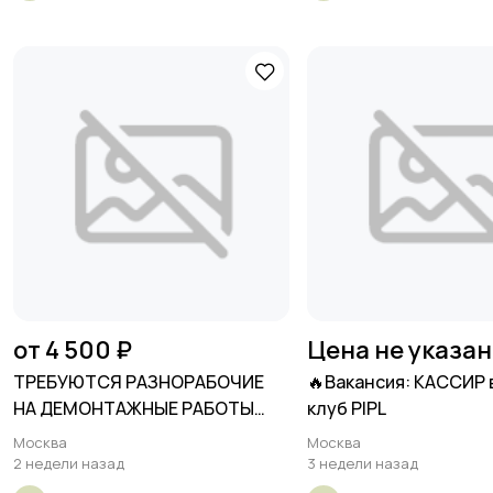
от 4 500 ₽
Цена не указа
ТРЕБУЮТСЯ РАЗНОРАБОЧИЕ
🔥Вакансия: КАССИР 
НА ДЕМОНТАЖНЫЕ РАБОТЫ
клуб PIPL
ОПЛАТА
Москва
Москва
2 недели назад
3 недели назад