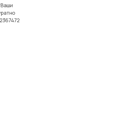
*Ваши
уратно
12367472