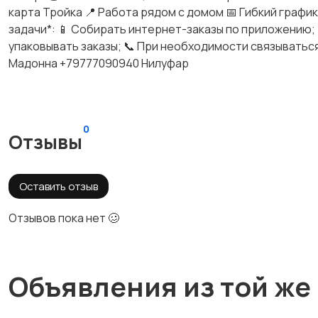
карта Тройка 📍 Работа рядом с домом 📅 Гибкий графи
задачи*: 📱 Собирать интернет-заказы по приложению; 
упаковывать заказы; 📞 При необходимости связываться
Мадонна +79777090940 Нилуфар
0
Отзывы
Оставить отзыв
Отзывов пока нет 🥴
Объявления из той же