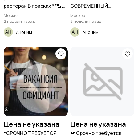
ресторан В поисках **🚨
СОВРЕМЕННЫЙ
Повар
РЕСТОРАН ПРИ Б/Ц
Москва
Москва
2 недели назад
3 недели назад
Аноним
Аноним
Цена не указана
Цена не указана
*СРОЧНО ТРЕБУЕТСЯ
🚨 Срочно требуется