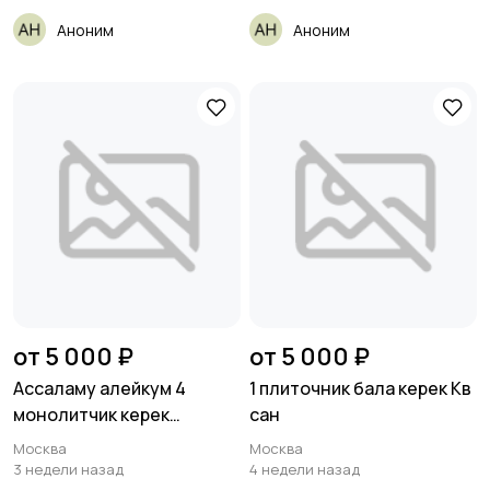
Аноним
Аноним
от 5 000 ₽
от 5 000 ₽
Ассаламу алейкум 4
1 плиточник бала керек Кв
монолитчик керек
сан
армировка
Москва
Москва
3 недели назад
4 недели назад