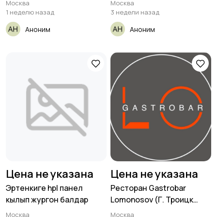
Москва
Москва
1 неделю назад
3 недели назад
Аноним
Аноним
Цена не указана
Цена не указана
Эртенкиге hpl панел
Ресторан Gastrobar
кылып жургон балдар
Lomonosov (Г. Троицк
новые
Москва
Москва