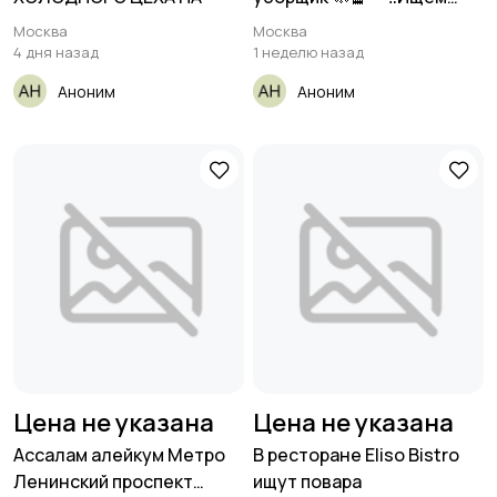
хозяюшек
Москва
Москва
4 дня назад
1 неделю назад
Аноним
Аноним
Цена не указана
Цена не указана
Ассалам алейкум Метро
В ресторане Eliso Bistro
Ленинский проспект
ищут повара