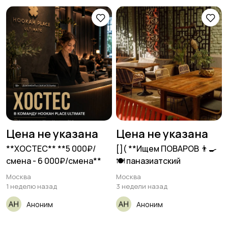
Цена не указана
Цена не указана
**ХОСТЕС** **5 000₽/
[​]( **Ищем ПОВАРОВ 👨‍🍳
смена - 6 000₽/смена**
🍽️ паназиатский
Москва
Москва
1 неделю назад
3 недели назад
Аноним
Аноним