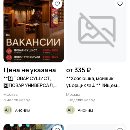
Цена не указана
от 335 ₽
**1️⃣ПОВАР СУШИСТ,
**Хозяюшка, мойщик,
2️⃣ПОВАР УНИВЕРСАЛ,
уборщик 🧼🧹** ‼️Ищем
3️⃣ОФИЦИАНТ**
хозяюшек
Москва
Москва
__ТАКЭ__
8 часов назад
1 неделю назад
Аноним
Аноним