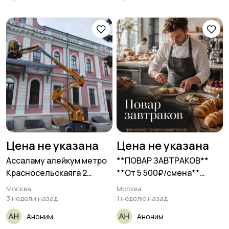
Цена не указана
Цена не указана
Ассаламу алейкум метро
**ПОВАР ЗАВТРАКОВ**
Красносельскаяга 2
**От 5 500₽/смена**
мастер
__Пекарня-кондитерская
Москва
Москва
3 недели назад
1 неделю назад
Аноним
Аноним