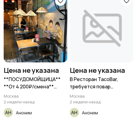
Цена не указана
Цена не указана
**ПОСУДОМОЙЩИЦА**
В Ресторан TacoBar,
**От 4 200₽/смена**
требуется повар
__Кафе «Азиаты»__
холодного
Москва
Москва
2 недели назад
2 недели назад
Аноним
Аноним