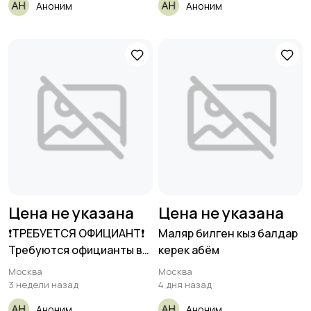
Аноним
Аноним
Цена не указана
Цена не указана
❗️ТРЕБУЕТСЯ ОФИЦИАНТ❗️
Маляр билген кыз балдар
Требуются официанты в
керек абём
итальянский
Москва
Москва
3 недели назад
4 дня назад
Аноним
Аноним