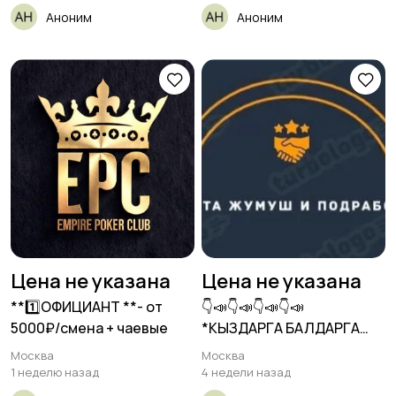
Аноним
Аноним
Цена не указана
Цена не указана
**1️⃣ОФИЦИАНТ **- от
👇📣👇📣👇📣👇📣
5000₽/смена + чаевые
*КЫЗДАРГА БАЛДАРГА
ПОДРАБОТКА СРОЧНО 👇
Москва
Москва
📣*
1 неделю назад
4 недели назад