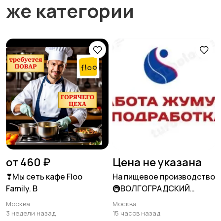
же категории
от 460 ₽
Цена не указана
❣Мы сеть кафе Floo
На пищевое производство
Family. В
🚇ВОЛГОГРАДСКИЙ
ПРОСПЕКТ, ДУБРОВКА
Москва
Москва
3 недели назад
15 часов назад