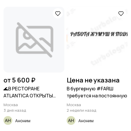
от 5 600 ₽
Цена не указана
🌊В РЕСТОРАНЕ
В бургерную #FARШ
ATLANTICA ОТКРЫТЫ
требуется на постоянную
ВАКАНСИИ🌊 ✅
Москва
Москва
3 дня назад
2 недели назад
Аноним
Аноним