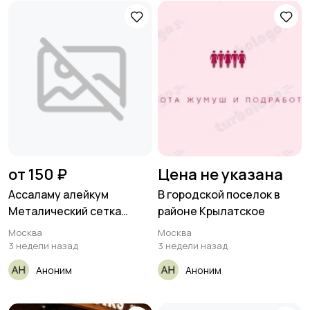
от 150 ₽
Цена не указана
Ассаламу алейкум
В городской поселок в
Металический сетка
районе Крылатское
урганы 8
Москва
Москва
3 недели назад
3 недели назад
Аноним
Аноним